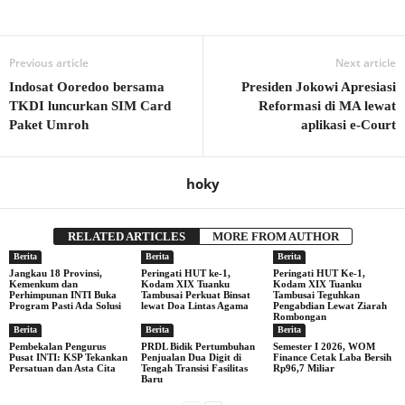
Previous article
Next article
Indosat Ooredoo bersama
Presiden Jokowi Apresiasi
TKDI luncurkan SIM Card
Reformasi di MA lewat
Paket Umroh
aplikasi e-Court
hoky
RELATED ARTICLES
MORE FROM AUTHOR
Berita
Berita
Berita
Jangkau 18 Provinsi,
Peringati HUT ke-1,
Peringati HUT Ke-1,
Kemenkum dan
Kodam XIX Tuanku
Kodam XIX Tuanku
Perhimpunan INTI Buka
Tambusai Perkuat Binsat
Tambusai Teguhkan
Program Pasti Ada Solusi
lewat Doa Lintas Agama
Pengabdian Lewat Ziarah
Rombongan
Berita
Berita
Berita
Pembekalan Pengurus
PRDL Bidik Pertumbuhan
Semester I 2026, WOM
Pusat INTI: KSP Tekankan
Penjualan Dua Digit di
Finance Cetak Laba Bersih
Persatuan dan Asta Cita
Tengah Transisi Fasilitas
Rp96,7 Miliar
Baru