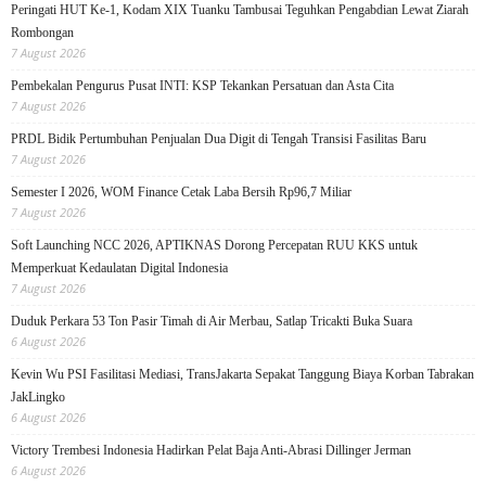
Peringati HUT Ke-1, Kodam XIX Tuanku Tambusai Teguhkan Pengabdian Lewat Ziarah
Rombongan
7 August 2026
Pembekalan Pengurus Pusat INTI: KSP Tekankan Persatuan dan Asta Cita
7 August 2026
PRDL Bidik Pertumbuhan Penjualan Dua Digit di Tengah Transisi Fasilitas Baru
7 August 2026
Semester I 2026, WOM Finance Cetak Laba Bersih Rp96,7 Miliar
7 August 2026
Soft Launching NCC 2026, APTIKNAS Dorong Percepatan RUU KKS untuk
Memperkuat Kedaulatan Digital Indonesia
7 August 2026
Duduk Perkara 53 Ton Pasir Timah di Air Merbau, Satlap Tricakti Buka Suara
6 August 2026
Kevin Wu PSI Fasilitasi Mediasi, TransJakarta Sepakat Tanggung Biaya Korban Tabrakan
JakLingko
6 August 2026
Victory Trembesi Indonesia Hadirkan Pelat Baja Anti-Abrasi Dillinger Jerman
6 August 2026