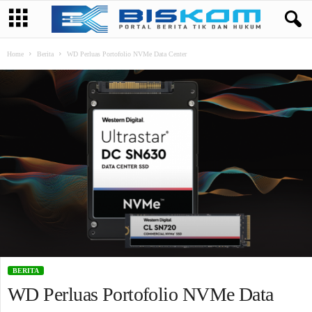
Home
Berita
WD Perluas Portofolio NVMe Data Center
BERITA
WD Perluas Portofolio NVMe Data