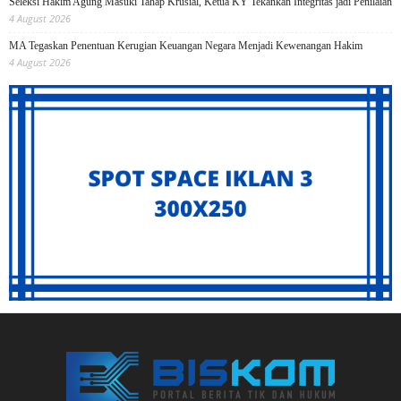
Seleksi Hakim Agung Masuki Tahap Krusial, Ketua KY Tekankan Integritas jadi Penilaian
4 August 2026
MA Tegaskan Penentuan Kerugian Keuangan Negara Menjadi Kewenangan Hakim
4 August 2026