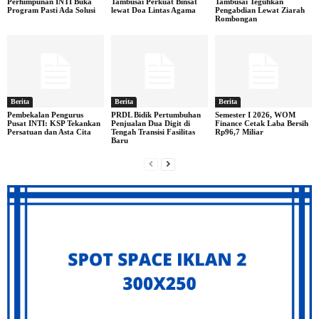
Perhimpunan INTI Buka
Tambusai Perkuat Binsat
Tambusai Teguhkan
Program Pasti Ada Solusi
lewat Doa Lintas Agama
Pengabdian Lewat Ziarah
Rombongan
Berita
Berita
Berita
Pembekalan Pengurus
PRDL Bidik Pertumbuhan
Semester I 2026, WOM
Pusat INTI: KSP Tekankan
Penjualan Dua Digit di
Finance Cetak Laba Bersih
Persatuan dan Asta Cita
Tengah Transisi Fasilitas
Rp96,7 Miliar
Baru