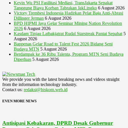
Kevin Wu PSI Fasilitasi Mediasi, TransJakarta Sepakat
Tanggung Biaya Korban Tabrakan JakLingko
6 August 2026
Victory Trembesi Indonesia Hadirkan Pelat Baja Anti-Abrasi
Dillinger Jerman
6 August 2026
BPD HIPMI Jaya Gelar Seminar Mining Nation Revolution
2026
6 August 2026
Kasdam Tinjau Latbakjatrat Rudal Starstreak Pantai Sepahat
5
August 2026
Bappenas Gelar Road to Talent Fest 2026 Bidang Seni
Budaya MTN
5 August 2026
Berdampak ke 36 Ribu Talenta, Program MTN Seni Budaya
Diperluas
5 August 2026
We provide you with the latest breaking news and videos straight
from the information technology industry.
Contact us:
redaksi@biskom.web.id
EVEN MORE NEWS
Antisipasi Kebakaran, DPRD Desak Gubernur