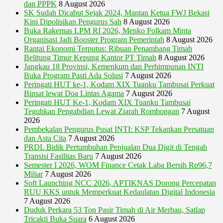
dan PPPK
8 August 2026
SK Sudah Dicabut Sejak 2024, Mantan Ketua FWJ Bekasi
Kini Dipolisikan Pengurus Sah
8 August 2026
Buka Rakernas LPM RI 2026, Menko Polkam Minta
Organisasi Jadi Booster Program Pemerintah
8 August 2026
Rantai Ekonomi Terputus: Ribuan Penambang Timah
Belitung Timur Kepung Kantor PT Timah
8 August 2026
Jangkau 18 Provinsi, Kemenkum dan Perhimpunan INTI
Buka Program Pasti Ada Solusi
7 August 2026
Peringati HUT ke-1, Kodam XIX Tuanku Tambusai Perkuat
Binsat lewat Doa Lintas Agama
7 August 2026
Peringati HUT Ke-1, Kodam XIX Tuanku Tambusai
Teguhkan Pengabdian Lewat Ziarah Rombongan
7 August
2026
Pembekalan Pengurus Pusat INTI: KSP Tekankan Persatuan
dan Asta Cita
7 August 2026
PRDL Bidik Pertumbuhan Penjualan Dua Digit di Tengah
Transisi Fasilitas Baru
7 August 2026
Semester I 2026, WOM Finance Cetak Laba Bersih Rp96,7
Miliar
7 August 2026
Soft Launching NCC 2026, APTIKNAS Dorong Percepatan
RUU KKS untuk Memperkuat Kedaulatan Digital Indonesia
7 August 2026
Duduk Perkara 53 Ton Pasir Timah di Air Merbau, Satlap
Tricakti Buka Suara
6 August 2026