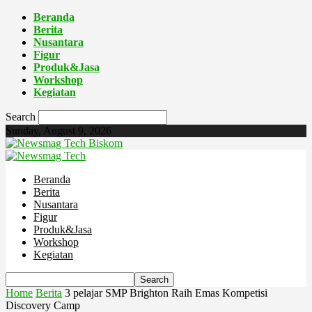
Beranda
Berita
Nusantara
Figur
Produk&Jasa
Workshop
Kegiatan
Search
Sunday, August 9, 2026
Biskom
Beranda
Berita
Nusantara
Figur
Produk&Jasa
Workshop
Kegiatan
Home
Berita
3 pelajar SMP Brighton Raih Emas Kompetisi
Discovery Camp