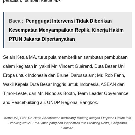
peradilan,” tambah Ketua MA.
Baca :
Penggugat Intervensi Tidak Diberikan
Kesempatan Menyampaikan Replik, Kinerja Hakim
PTUN Jakarta Dipertanyakan
Selain Ketua MA, turut pula memberikan sambutan pembukaan
dalam kegiatan ini yakni Mr. Vincent Guérend, Duta Besar Uni
Eropa untuk Indonesia dan Brunei Darussalam; Mr. Rob Fenn,
Wakil Kepala Duta Besar Inggris untuk Indonesia, ASEAN dan
Timor-Leste, dan Mr. Nicholas Booth, Team Leader Governance
and Peacebuilding a.i. UNDP Regional Bangkok.
Ketua MA, Prof. Dr. Hatta Ali berkenan berbicang-bincang dengan Pimpinan Umum Info
Breaking News, Emil Simatupang dan Wapemred Info Breaking News, Soegiharto
Santoso.