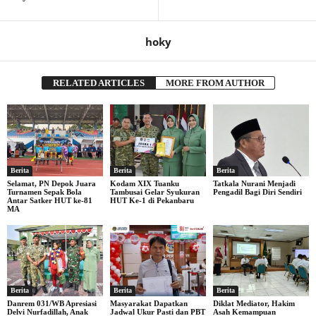
hoky
RELATED ARTICLES
MORE FROM AUTHOR
Berita
Berita
Berita
Selamat, PN Depok Juara
Kodam XIX Tuanku
Tatkala Nurani Menjadi
Turnamen Sepak Bola
Tambusai Gelar Syukuran
Pengadil Bagi Diri Sendiri
Antar Satker HUT ke-81
HUT Ke-1 di Pekanbaru
MA
Berita
Berita
Berita
Danrem 031/WB Apresiasi
Masyarakat Dapatkan
Diklat Mediator, Hakim
Delvi Nurfadillah, Anak
Jadwal Ukur Pasti dan PBT
Asah Kemampuan