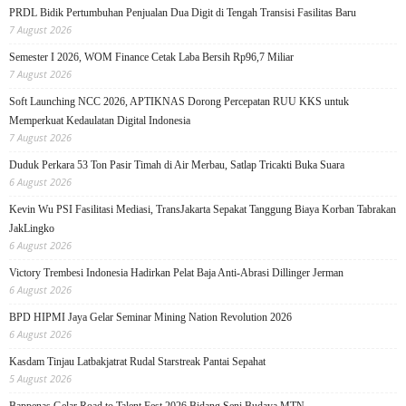
PRDL Bidik Pertumbuhan Penjualan Dua Digit di Tengah Transisi Fasilitas Baru
7 August 2026
Semester I 2026, WOM Finance Cetak Laba Bersih Rp96,7 Miliar
7 August 2026
Soft Launching NCC 2026, APTIKNAS Dorong Percepatan RUU KKS untuk
Memperkuat Kedaulatan Digital Indonesia
7 August 2026
Duduk Perkara 53 Ton Pasir Timah di Air Merbau, Satlap Tricakti Buka Suara
6 August 2026
Kevin Wu PSI Fasilitasi Mediasi, TransJakarta Sepakat Tanggung Biaya Korban Tabrakan
JakLingko
6 August 2026
Victory Trembesi Indonesia Hadirkan Pelat Baja Anti-Abrasi Dillinger Jerman
6 August 2026
BPD HIPMI Jaya Gelar Seminar Mining Nation Revolution 2026
6 August 2026
Kasdam Tinjau Latbakjatrat Rudal Starstreak Pantai Sepahat
5 August 2026
Bappenas Gelar Road to Talent Fest 2026 Bidang Seni Budaya MTN