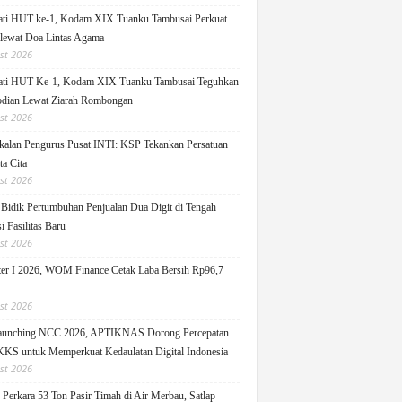
ati HUT ke-1, Kodam XIX Tuanku Tambusai Perkuat
 lewat Doa Lintas Agama
st 2026
ati HUT Ke-1, Kodam XIX Tuanku Tambusai Teguhkan
dian Lewat Ziarah Rombongan
st 2026
alan Pengurus Pusat INTI: KSP Tekankan Persatuan
ta Cita
st 2026
idik Pertumbuhan Penjualan Dua Digit di Tengah
i Fasilitas Baru
st 2026
er I 2026, WOM Finance Cetak Laba Bersih Rp96,7
st 2026
Launching NCC 2026, APTIKNAS Dorong Percepatan
S untuk Memperkuat Kedaulatan Digital Indonesia
st 2026
Perkara 53 Ton Pasir Timah di Air Merbau, Satlap