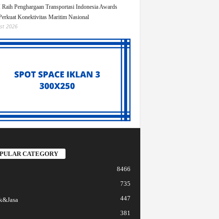
Raih Penghargaan Transportasi Indonesia Awards
Perkuat Konektivitas Maritim Nasional
st 2026
PULAR CATEGORY
8466
735
447
k&Jasa
381