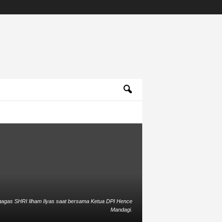
agas SHRI Ilham Ilyas saat bersama Ketua DPI Hence
Mandagi.