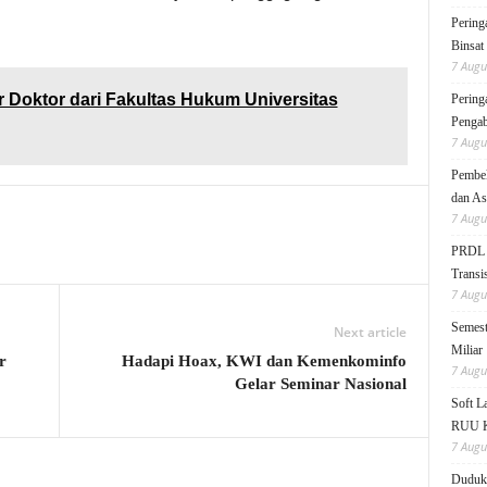
Pering
Binsat
7 Augu
r Doktor dari Fakultas Hukum Universitas
Pering
Pengab
7 Augu
Pembek
dan As
7 Augu
PRDL B
Transis
7 Augu
Semest
Next article
Miliar
r
Hadapi Hoax, KWI dan Kemenkominfo
7 Augu
Gelar Seminar Nasional
Soft 
RUU KK
7 Augu
Duduk 