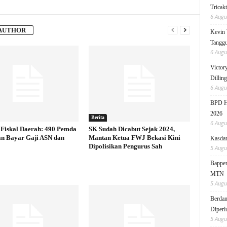
Tricak
6 Augu
AUTHOR
Kevin 
Tanggu
6 Augu
Victor
Dillin
6 Augu
BPD HI
2026
Berita
6 Augu
Fiskal Daerah: 490 Pemda
SK Sudah Dicabut Sejak 2024,
an Bayar Gaji ASN dan
Mantan Ketua FWJ Bekasi Kini
Kasdam
Dipolisikan Pengurus Sah
5 Augu
Bappen
MTN
5 Augu
Berdam
Diperl
5 Augu