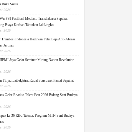
ti Buka Suara
st 2026
Wu PSI Fasilitasi Mediasi, TransJakarta Sepakat
ng Biaya Korban Tabrakan JakLingko
st 2026
y Trembesi Indonesia Hadirkan Pelat Baja Anti-Abrasi
ger Jerman
st 2026
PMI Jaya Gelar Seminar Mining Nation Revolution
st 2026
 Tinjau Latbakjatrat Rudal Starstreak Pantai Sepahat
st 2026
as Gelar Road to Talent Fest 2026 Bidang Seni Budaya
st 2026
pak ke 36 Ribu Talenta, Program MTN Seni Budaya
uas
st 2026