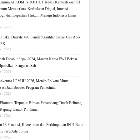
 Umum APKOMINDO: HUT Ke-81 Kemerdekaan RI
um Memperkuat Kedaulatan Digital, Inovasi
ogi, dan Kepastian Hukum Menuju Indonesia Emas
st 2026
 Fiskal Daerah: 490 Pemda Kesulitan Bayar Gaji ASN
PPK
st 2026
ah Dicabut Sejak 2024, Mantan Ketua FWJ Bekasi
ipolisikan Pengurus Sah
st 2026
Rakernas LPM RI 2026, Menko Polkam Minta
sasi Jadi Booster Program Pemerintah
st 2026
 Ekonomi Terputus: Ribuan Penambang Timah Belitung
Kepung Kantor PT Timah
st 2026
u 18 Provinsi, Kemenkum dan Perhimpunan INTI Buka
m Pasti Ada Solusi
st 2026