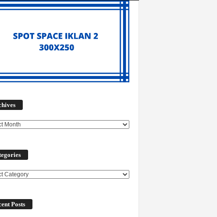
Archives
chives
egories
ories
ent Posts