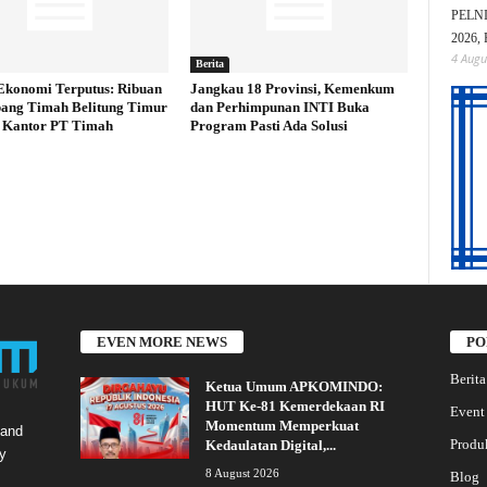
PELNI 
2026, 
4 Augu
Berita
Ekonomi Terputus: Ribuan
Jangkau 18 Provinsi, Kemenkum
ang Timah Belitung Timur
dan Perhimpunan INTI Buka
 Kantor PT Timah
Program Pasti Ada Solusi
EVEN MORE NEWS
PO
Berita
Ketua Umum APKOMINDO:
HUT Ke-81 Kemerdekaan RI
Event
Momentum Memperkuat
 and
Produ
Kedaulatan Digital,...
y
8 August 2026
Blog