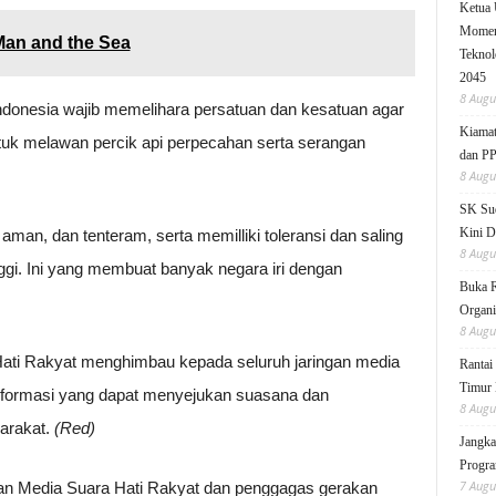
Ketua
Moment
Man and the Sea
Teknol
2045
8 Augu
ndonesia wajib memelihara persatuan dan kesatuan agar
Kiamat
ntuk melawan percik api perpecahan serta serangan
dan P
8 Augu
SK Sud
Kini D
aman, dan tenteram, serta memilliki toleransi dan saling
8 Augu
gi. Ini yang membuat banyak negara iri dengan
Buka 
Organi
8 Augu
Hati Rakyat menghimbau kepada seluruh jaringan media
Rantai
Timur 
nformasi yang dapat menyejukan suasana dan
8 Augu
arakat.
(Red)
Jangka
Progra
7 Augu
nan Media Suara Hati Rakyat dan penggagas gerakan