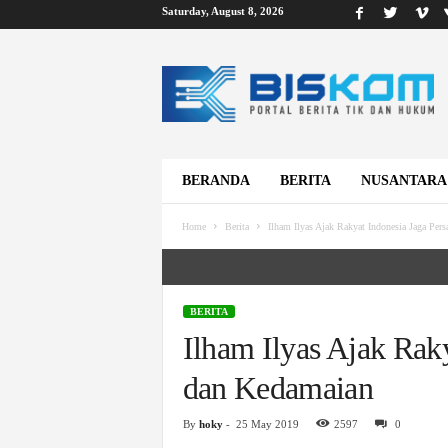
Saturday, August 8, 2026
B
i
s
k
o
m
BERANDA
BERITA
NUSANTARA
Home
Berita
Ilham Ilyas Ajak Rakyat Indonesia Jaga Per
BERITA
Ilham Ilyas Ajak Rak
dan Kedamaian
By
hoky
-
25 May 2019
2597
0