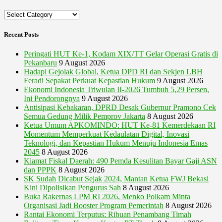
Categories
Recent Posts
Peringati HUT Ke-1, Kodam XIX/TT Gelar Operasi Gratis di
Pekanbaru
9 August 2026
Hadapi Gejolak Global, Ketua DPD RI dan Sekjen LBH
Feradi Sepakat Perkuat Kepastian Hukum
9 August 2026
Ekonomi Indonesia Triwulan II-2026 Tumbuh 5,29 Persen,
Ini Pendorongnya
9 August 2026
Antisipasi Kebakaran, DPRD Desak Gubernur Pramono Cek
Semua Gedung Milik Pemprov Jakarta
8 August 2026
Ketua Umum APKOMINDO: HUT Ke-81 Kemerdekaan RI
Momentum Memperkuat Kedaulatan Digital, Inovasi
Teknologi, dan Kepastian Hukum Menuju Indonesia Emas
2045
8 August 2026
Kiamat Fiskal Daerah: 490 Pemda Kesulitan Bayar Gaji ASN
dan PPPK
8 August 2026
SK Sudah Dicabut Sejak 2024, Mantan Ketua FWJ Bekasi
Kini Dipolisikan Pengurus Sah
8 August 2026
Buka Rakernas LPM RI 2026, Menko Polkam Minta
Organisasi Jadi Booster Program Pemerintah
8 August 2026
Rantai Ekonomi Terputus: Ribuan Penambang Timah