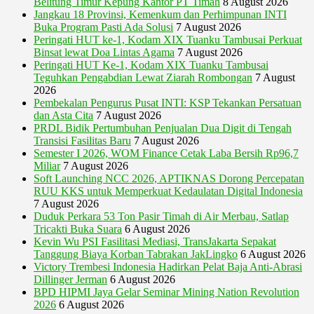
Belitung Timur Kepung Kantor PT Timah
8 August 2026
Jangkau 18 Provinsi, Kemenkum dan Perhimpunan INTI
Buka Program Pasti Ada Solusi
7 August 2026
Peringati HUT ke-1, Kodam XIX Tuanku Tambusai Perkuat
Binsat lewat Doa Lintas Agama
7 August 2026
Peringati HUT Ke-1, Kodam XIX Tuanku Tambusai
Teguhkan Pengabdian Lewat Ziarah Rombongan
7 August
2026
Pembekalan Pengurus Pusat INTI: KSP Tekankan Persatuan
dan Asta Cita
7 August 2026
PRDL Bidik Pertumbuhan Penjualan Dua Digit di Tengah
Transisi Fasilitas Baru
7 August 2026
Semester I 2026, WOM Finance Cetak Laba Bersih Rp96,7
Miliar
7 August 2026
Soft Launching NCC 2026, APTIKNAS Dorong Percepatan
RUU KKS untuk Memperkuat Kedaulatan Digital Indonesia
7 August 2026
Duduk Perkara 53 Ton Pasir Timah di Air Merbau, Satlap
Tricakti Buka Suara
6 August 2026
Kevin Wu PSI Fasilitasi Mediasi, TransJakarta Sepakat
Tanggung Biaya Korban Tabrakan JakLingko
6 August 2026
Victory Trembesi Indonesia Hadirkan Pelat Baja Anti-Abrasi
Dillinger Jerman
6 August 2026
BPD HIPMI Jaya Gelar Seminar Mining Nation Revolution
2026
6 August 2026