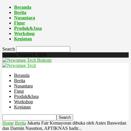
Beranda
Berita
Nusantara
Figur
Produk&Jasa
Workshop
Kegiatan
Search
Sunday, August 9, 2026
Biskom
Beranda
Berita
Nusantara
Figur
Produk&Jasa
Workshop
Kegiatan
Home
Berita
Jakarta Fair Kemayoran dibuka oleh Anies Baswedan
dan Darmin Nasution, APTIKNAS hadir...