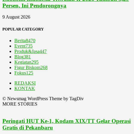
Persen, Ini Pendorongnya
9 August 2026
POPULAR CATEGORY
Berita
8470
Event
735
Produk&Jasa
447
Blog
381
Kegiatan
295
Figur Biskom
268
Fokus
125
REDAKSI
KONTAK
© Newsmag WordPress Theme by TagDiv
MORE STORIES
Peringati HUT Ke-1, Kodam XIX/TT Gelar Operasi
Gratis di Pekanbaru