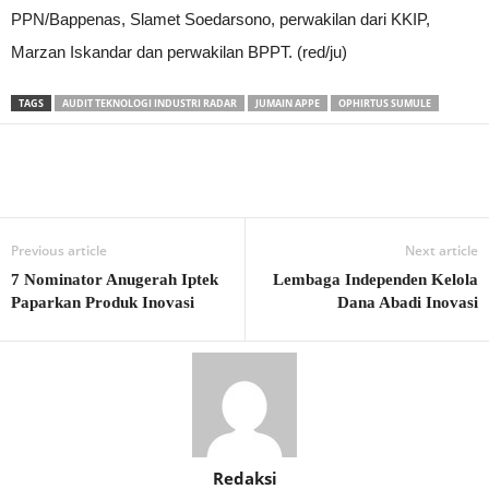
PPN/Bappenas, Slamet Soedarsono, perwakilan dari KKIP,
Marzan Iskandar dan perwakilan BPPT. (red/ju)
TAGS
AUDIT TEKNOLOGI INDUSTRI RADAR
JUMAIN APPE
OPHIRTUS SUMULE
Previous article
Next article
7 Nominator Anugerah Iptek
Lembaga Independen Kelola
Paparkan Produk Inovasi
Dana Abadi Inovasi
Redaksi