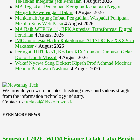
Tekankan Integritas jadi Penilaian
4 August 2026
MA Tegaskan Penentuan Kerugian Keuangan Negara
Menjadi Kewenangan Hakim
4 August 2026
Mahkamah Agung Imbau Pengadilan Waspadai Penipuan
Melalui Situs Web Palsu
4 August 2026
MA Raih WTP Ke-14, BPK Apresiasi Transformasi Digital
Peradilan
4 August 2026
IMO-Indonesia Hadiri Rakerkornas APINDO Ke XXXV di
Makassar
4 August 2026
Peringati HUT Ke-1, Kodam XIX Tuanku Tambusai Gelar
Donor Darah Massal
4 August 2026
Wakaf Nyawa Sang Dokter: Kiprah Prof Achmad Mochtar
Menuju Pahlawan Nasional
4 August 2026
We provide you with the latest breaking news and videos straight
from the information technology industry.
Contact us:
redaksi@biskom.web.id
EVEN MORE NEWS
Semester I 2026, WOM Finance Cetak Laba Bersih