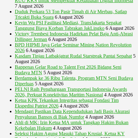
RUU KKS untuk Memperkuat Kedaulatan Digital Indonesia
7 August 2026
Duduk Perkara 53 Ton Pasir Timah di Air Merbau, Satlap
Tricakti Buka Suara
6 August 2026
Kevin Wu PSI Fasilitasi Mediasi, TransJakarta Sepakat
Tanggung Biaya Korban Tabrakan JakLingko
6 August 2026
Victory Trembesi Indonesia Hadirkan Pelat Baja Anti-Abrasi
Dillinger Jerman
6 August 2026
BPD HIPMI Jaya Gelar Seminar Mining Nation Revolution
2026
6 August 2026
Kasdam Tinjau Latbakjatrat Rudal Starstreak Pantai Sepahat
5
August 2026
Bappenas Gelar Road to Talent Fest 2026 Bidang Seni
Budaya MTN
5 August 2026
Berdampak ke 36 Ribu Talenta, Program MTN Seni Budaya
Diperluas
5 August 2026
PELNI Raih Penghargaan Transportasi Indonesia Awards
2026, Perkuat Konektivitas Maritim Nasional
4 August 2026
Ketua KPK Tekankan Integritas sebagai Fondasi Tim
Ekspedisi Patriot 2026
4 August 2026
Mendagri Pastikan Data Kependudukan Jadi Basis Akurasi
Penyaluran Bansos di Biak Numfor
4 August 2026
Ahli di MK: Izin Ketua MA untuk Tangkap Hakim Bukan
Kekebalan Hukum
4 August 2026
Seleksi Hakim Agung Masuki Tahap Krusial, Ketua KY