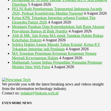
Diperluas
5 August 2026
PELNI Raih Penghargaan Transportasi Indonesia Awards
2026, Perkuat Konektivitas Maritim Nasional
4 August 2026
Ketua KPK Tekankan Integritas sebagai Fondasi Tim
Ekspedisi Patriot 2026
4 August 2026
Mendagri Pastikan Data Kependudukan Jadi Basis Akurasi
Penyaluran Bansos di Biak Numfor
4 August 2026
Ahli di MK: Izin Ketua MA untuk Tangkap Hakim Bukan
Kekebalan Hukum
4 August 2026
Seleksi Hakim Agung Masuki Tahap Krusial, Ketua KY
Tekankan Integritas jadi Penilaian
4 August 2026
MA Tegaskan Penentuan Kerugian Keuangan Negara
Menjadi Kewenangan Hakim
4 August 2026
Mahkamah Agung Imbau Pengadilan Waspadai Penipuan
Melalui Situs Web Palsu
4 August 2026
We provide you with the latest breaking news and videos straight
from the information technology industry.
Contact us:
redaksi@biskom.web.id
EVEN MORE NEWS