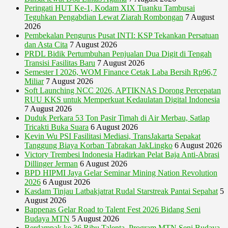
Peringati HUT Ke-1, Kodam XIX Tuanku Tambusai
Teguhkan Pengabdian Lewat Ziarah Rombongan
7 August
2026
Pembekalan Pengurus Pusat INTI: KSP Tekankan Persatuan
dan Asta Cita
7 August 2026
PRDL Bidik Pertumbuhan Penjualan Dua Digit di Tengah
Transisi Fasilitas Baru
7 August 2026
Semester I 2026, WOM Finance Cetak Laba Bersih Rp96,7
Miliar
7 August 2026
Soft Launching NCC 2026, APTIKNAS Dorong Percepatan
RUU KKS untuk Memperkuat Kedaulatan Digital Indonesia
7 August 2026
Duduk Perkara 53 Ton Pasir Timah di Air Merbau, Satlap
Tricakti Buka Suara
6 August 2026
Kevin Wu PSI Fasilitasi Mediasi, TransJakarta Sepakat
Tanggung Biaya Korban Tabrakan JakLingko
6 August 2026
Victory Trembesi Indonesia Hadirkan Pelat Baja Anti-Abrasi
Dillinger Jerman
6 August 2026
BPD HIPMI Jaya Gelar Seminar Mining Nation Revolution
2026
6 August 2026
Kasdam Tinjau Latbakjatrat Rudal Starstreak Pantai Sepahat
5
August 2026
Bappenas Gelar Road to Talent Fest 2026 Bidang Seni
Budaya MTN
5 August 2026
Berdampak ke 36 Ribu Talenta, Program MTN Seni Budaya