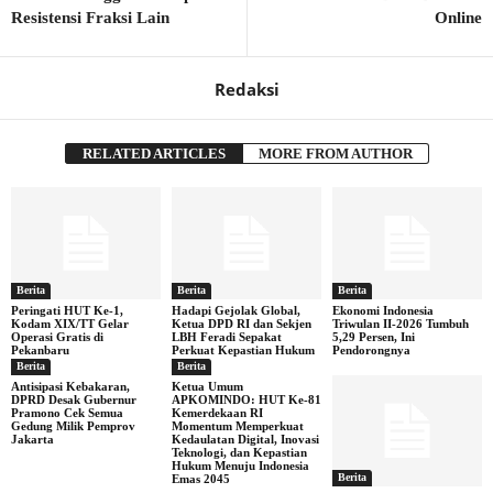
Resistensi Fraksi Lain
Online
Redaksi
RELATED ARTICLES
MORE FROM AUTHOR
Berita
Berita
Berita
Peringati HUT Ke-1,
Hadapi Gejolak Global,
Ekonomi Indonesia
Kodam XIX/TT Gelar
Ketua DPD RI dan Sekjen
Triwulan II-2026 Tumbuh
Operasi Gratis di
LBH Feradi Sepakat
5,29 Persen, Ini
Pekanbaru
Perkuat Kepastian Hukum
Pendorongnya
Berita
Berita
Antisipasi Kebakaran,
Ketua Umum
DPRD Desak Gubernur
APKOMINDO: HUT Ke-81
Pramono Cek Semua
Kemerdekaan RI
Gedung Milik Pemprov
Momentum Memperkuat
Jakarta
Kedaulatan Digital, Inovasi
Teknologi, dan Kepastian
Hukum Menuju Indonesia
Berita
Emas 2045