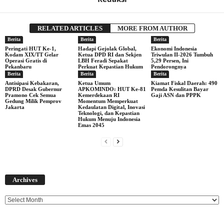
RELATED ARTICLES
MORE FROM AUTHOR
Berita
Berita
Berita
Peringati HUT Ke-1,
Hadapi Gejolak Global,
Ekonomi Indonesia
Kodam XIX/TT Gelar
Ketua DPD RI dan Sekjen
Triwulan II-2026 Tumbuh
Operasi Gratis di
LBH Feradi Sepakat
5,29 Persen, Ini
Pekanbaru
Perkuat Kepastian Hukum
Pendorongnya
Berita
Berita
Berita
Antisipasi Kebakaran,
Ketua Umum
Kiamat Fiskal Daerah: 490
DPRD Desak Gubernur
APKOMINDO: HUT Ke-81
Pemda Kesulitan Bayar
Pramono Cek Semua
Kemerdekaan RI
Gaji ASN dan PPPK
Gedung Milik Pemprov
Momentum Memperkuat
Jakarta
Kedaulatan Digital, Inovasi
Teknologi, dan Kepastian
Hukum Menuju Indonesia
Emas 2045
Archives
Archives