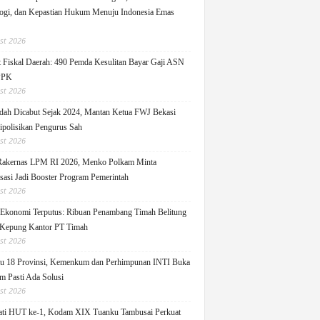
ogi, dan Kepastian Hukum Menuju Indonesia Emas
st 2026
 Fiskal Daerah: 490 Pemda Kesulitan Bayar Gaji ASN
PPK
st 2026
ah Dicabut Sejak 2024, Mantan Ketua FWJ Bekasi
ipolisikan Pengurus Sah
st 2026
Rakernas LPM RI 2026, Menko Polkam Minta
sasi Jadi Booster Program Pemerintah
st 2026
 Ekonomi Terputus: Ribuan Penambang Timah Belitung
Kepung Kantor PT Timah
st 2026
u 18 Provinsi, Kemenkum dan Perhimpunan INTI Buka
m Pasti Ada Solusi
st 2026
ati HUT ke-1, Kodam XIX Tuanku Tambusai Perkuat