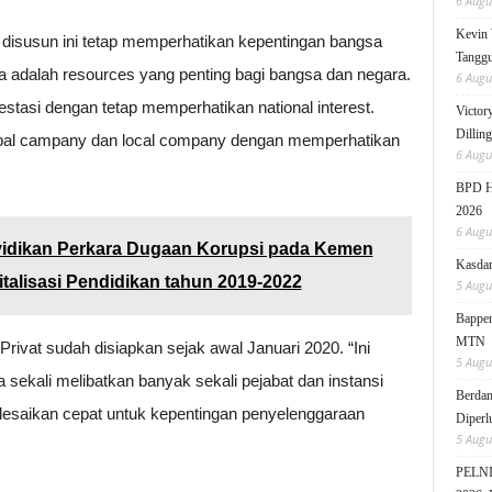
6 Augu
Kevin 
disusun ini tetap memperhatikan kepentingan bangsa
Tanggu
a adalah resources yang penting bagi bangsa dan negara.
6 Augu
stasi dengan tetap memperhatikan national interest.
Victor
Dillin
obal campany dan local company dengan memperhatikan
6 Augu
BPD HI
2026
6 Augu
yidikan Perkara Dugaan Korupsi pada Kemen
Kasdam
talisasi Pendidikan tahun 2019-2022
5 Augu
Bappen
MTN
ivat sudah disiapkan sejak awal Januari 2020. “Ini
5 Augu
sekali melibatkan banyak sekali pejabat dan instansi
Berdam
elesaikan cepat untuk kepentingan penyelenggaraan
Diperl
5 Augu
PELNI 