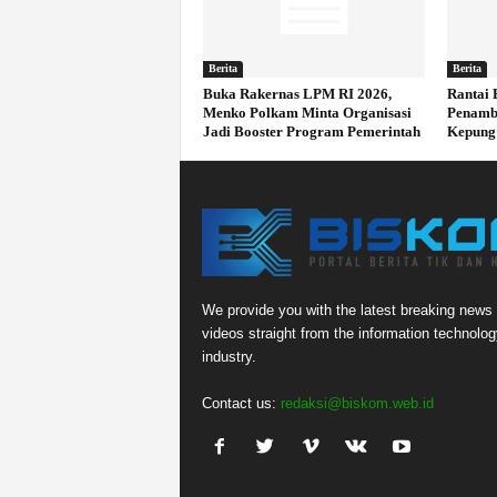
Berita
Berita
Buka Rakernas LPM RI 2026,
Rantai 
Menko Polkam Minta Organisasi
Penamb
Jadi Booster Program Pemerintah
Kepung
We provide you with the latest breaking news
videos straight from the information technolog
industry.
Contact us:
redaksi@biskom.web.id