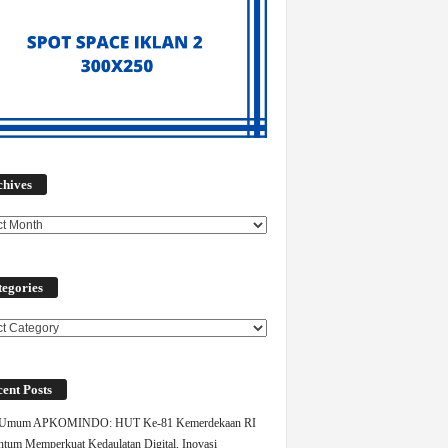
Archives
chives
egories
ories
ent Posts
 Umum APKOMINDO: HUT Ke-81 Kemerdekaan RI
um Memperkuat Kedaulatan Digital, Inovasi