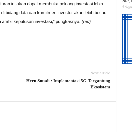
2026, 
ran ini akan dapat membuka peluang investasi lebih
4 Augu
r di bidang data dan komitmen investor akan lebih besar.
n ambil keputusan investasi,” pungkasnya.
(red)
Next article
Heru Sutadi : Implementasi 5G Tergantung
Ekosistem