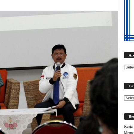
Ar
Cat
Categ
Rec
Ketua
Moment