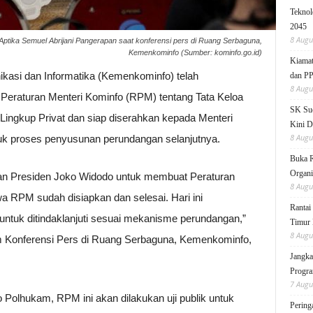
Teknol
2045
8 Augu
Aptika Semuel Abrijani Pangerapan saat konferensi pers di Ruang Serbaguna,
Kemenkominfo (Sumber: kominfo.go.id)
Kiamat
asi dan Informatika (Kemenkominfo) telah
dan P
8 Augu
eraturan Menteri Kominfo (RPM) tentang Tata Keloa
SK Sud
Lingkup Privat dan siap diserahkan kepada Menteri
Kini D
8 Augu
uk proses penyusunan perundangan selanjutnya.
Buka 
Organi
taan Presiden Joko Widodo untuk membuat Peraturan
8 Augu
wa RPM sudah disiapkan dan selesai. Hari ini
Rantai
ntuk ditindaklanjuti sesuai mekanisme perundangan,”
Timur 
8 Augu
m Konferensi Pers di Ruang Serbaguna, Kemenkominfo,
Jangka
Progra
7 Augu
 Polhukam, RPM ini akan dilakukan uji publik untuk
Pering