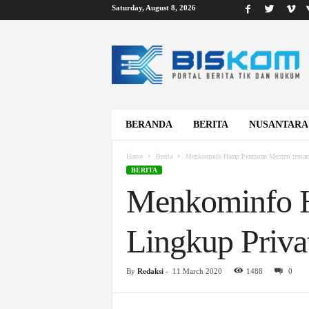
Saturday, August 8, 2026
B
i
s
k
o
m
BERANDA
BERITA
NUSANTARA
Home
Berita
Menkominfo Harap Peraturan Menteri tentan
BERITA
Menkominfo H
Lingkup Priva
By
Redaksi
-
11 March 2020
1488
0