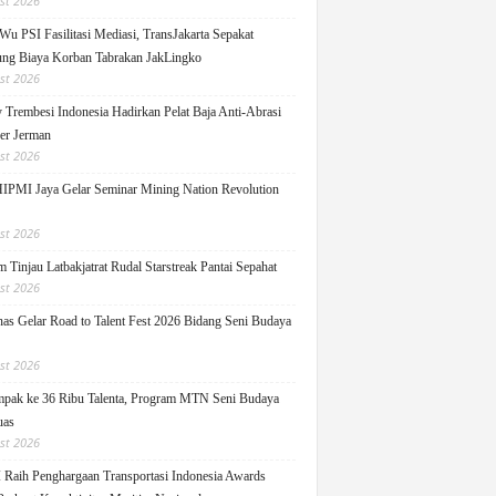
st 2026
Wu PSI Fasilitasi Mediasi, TransJakarta Sepakat
ng Biaya Korban Tabrakan JakLingko
st 2026
y Trembesi Indonesia Hadirkan Pelat Baja Anti-Abrasi
ger Jerman
st 2026
PMI Jaya Gelar Seminar Mining Nation Revolution
st 2026
 Tinjau Latbakjatrat Rudal Starstreak Pantai Sepahat
st 2026
as Gelar Road to Talent Fest 2026 Bidang Seni Budaya
st 2026
pak ke 36 Ribu Talenta, Program MTN Seni Budaya
uas
st 2026
Raih Penghargaan Transportasi Indonesia Awards