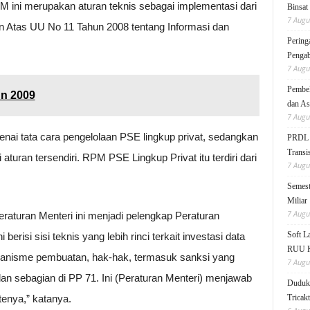
ni merupakan aturan teknis sebagai implementasi dari
Binsat
7 Augu
 Atas UU No 11 Tahun 2008 tentang Informasi dan
Pering
Pengab
7 Augu
Pembek
un 2009
dan As
7 Augu
enai tata cara pengelolaan PSE lingkup privat, sedangkan
PRDL B
Transis
 aturan tersendiri. RPM PSE Lingkup Privat itu terdiri dari
7 Augu
Semest
Miliar
7 Augu
raturan Menteri ini menjadi pelengkap Peraturan
Soft 
risi sisi teknis yang lebih rinci terkait investasi data
RUU KK
mekanisme pembuatan, hak-hak, termasuk sanksi yang
7 Augu
dan sebagian di PP 71. Ini (Peraturan Menteri) menjawab
Duduk 
itenya,” katanya.
Tricak