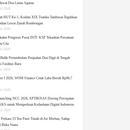
 lewat Doa Lintas Agama
st 2026
ati HUT Ke-1, Kodam XIX Tuanku Tambusai Teguhkan
dian Lewat Ziarah Rombongan
st 2026
alan Pengurus Pusat INTI: KSP Tekankan Persatuan
ta Cita
st 2026
idik Pertumbuhan Penjualan Dua Digit di Tengah
i Fasilitas Baru
st 2026
er I 2026, WOM Finance Cetak Laba Bersih Rp96,7
st 2026
Launching NCC 2026, APTIKNAS Dorong Percepatan
S untuk Memperkuat Kedaulatan Digital Indonesia
st 2026
Perkara 53 Ton Pasir Timah di Air Merbau, Satlap
ti Buka Suara