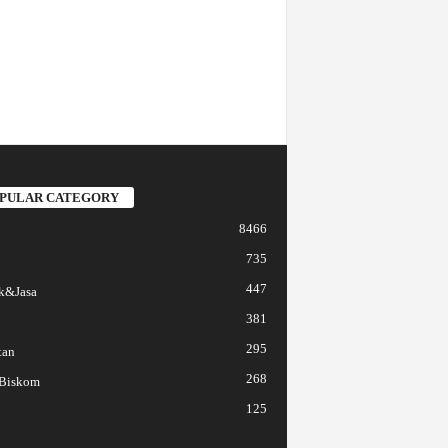
PULAR CATEGORY
8466
735
447
k&Jasa
381
295
tan
268
 Biskom
125