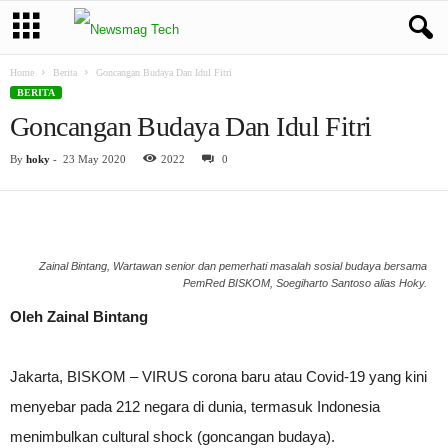
Home
Berita
Goncangan Budaya Dan Idul Fitri
BERITA
Goncangan Budaya Dan Idul Fitri
By
hoky
-
23 May 2020
2022
0
Zainal Bintang, Wartawan senior dan pemerhati masalah sosial budaya bersama
PemRed BISKOM, Soegiharto Santoso alias Hoky.
Oleh Zainal Bintang
Jakarta, BISKOM – VIRUS corona baru atau Covid-19 yang kini
menyebar pada 212 negara di dunia, termasuk Indonesia
menimbulkan cultural shock (goncangan budaya).