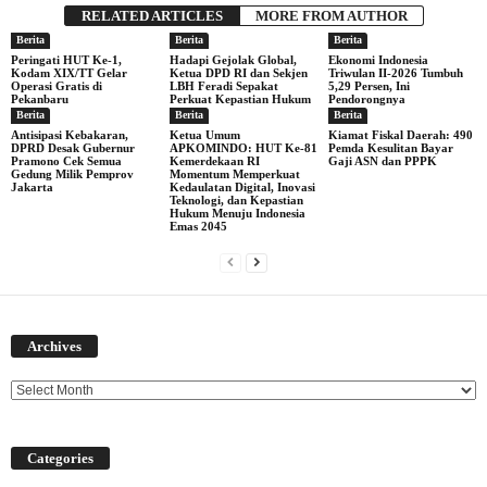
RELATED ARTICLES
MORE FROM AUTHOR
Berita
Berita
Berita
Peringati HUT Ke-1,
Hadapi Gejolak Global,
Ekonomi Indonesia
Kodam XIX/TT Gelar
Ketua DPD RI dan Sekjen
Triwulan II-2026 Tumbuh
Operasi Gratis di
LBH Feradi Sepakat
5,29 Persen, Ini
Pekanbaru
Perkuat Kepastian Hukum
Pendorongnya
Berita
Berita
Berita
Antisipasi Kebakaran,
Ketua Umum
Kiamat Fiskal Daerah: 490
DPRD Desak Gubernur
APKOMINDO: HUT Ke-81
Pemda Kesulitan Bayar
Pramono Cek Semua
Kemerdekaan RI
Gaji ASN dan PPPK
Gedung Milik Pemprov
Momentum Memperkuat
Jakarta
Kedaulatan Digital, Inovasi
Teknologi, dan Kepastian
Hukum Menuju Indonesia
Emas 2045
Archives
Archives
Categories