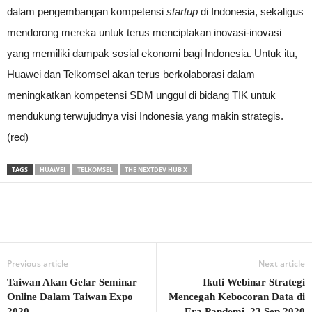
dalam pengembangan kompetensi
startup
di Indonesia, sekaligus
mendorong mereka untuk terus menciptakan inovasi-inovasi
yang memiliki dampak sosial ekonomi bagi Indonesia. Untuk itu,
Huawei dan Telkomsel akan terus berkolaborasi dalam
meningkatkan kompetensi SDM unggul di bidang TIK untuk
mendukung terwujudnya visi Indonesia yang makin strategis.
(red)
TAGS
HUAWEI
TELKOMSEL
THE NEXTDEV HUB X
Previous article
Next article
Taiwan Akan Gelar Seminar
Ikuti Webinar Strategi
Online Dalam Taiwan Expo
Mencegah Kebocoran Data di
2020
Era Pandemi, 23 Sep 2020