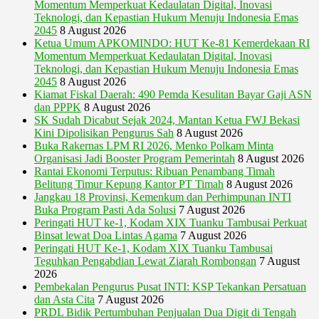
Momentum Memperkuat Kedaulatan Digital, Inovasi
Teknologi, dan Kepastian Hukum Menuju Indonesia Emas
2045
8 August 2026
Ketua Umum APKOMINDO: HUT Ke-81 Kemerdekaan RI
Momentum Memperkuat Kedaulatan Digital, Inovasi
Teknologi, dan Kepastian Hukum Menuju Indonesia Emas
2045
8 August 2026
Kiamat Fiskal Daerah: 490 Pemda Kesulitan Bayar Gaji ASN
dan PPPK
8 August 2026
SK Sudah Dicabut Sejak 2024, Mantan Ketua FWJ Bekasi
Kini Dipolisikan Pengurus Sah
8 August 2026
Buka Rakernas LPM RI 2026, Menko Polkam Minta
Organisasi Jadi Booster Program Pemerintah
8 August 2026
Rantai Ekonomi Terputus: Ribuan Penambang Timah
Belitung Timur Kepung Kantor PT Timah
8 August 2026
Jangkau 18 Provinsi, Kemenkum dan Perhimpunan INTI
Buka Program Pasti Ada Solusi
7 August 2026
Peringati HUT ke-1, Kodam XIX Tuanku Tambusai Perkuat
Binsat lewat Doa Lintas Agama
7 August 2026
Peringati HUT Ke-1, Kodam XIX Tuanku Tambusai
Teguhkan Pengabdian Lewat Ziarah Rombongan
7 August
2026
Pembekalan Pengurus Pusat INTI: KSP Tekankan Persatuan
dan Asta Cita
7 August 2026
PRDL Bidik Pertumbuhan Penjualan Dua Digit di Tengah