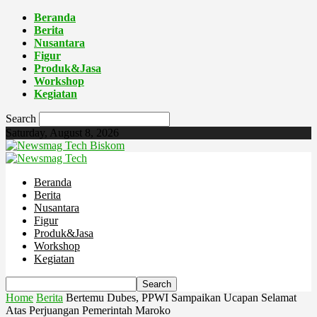
Beranda
Berita
Nusantara
Figur
Produk&Jasa
Workshop
Kegiatan
Search
Saturday, August 8, 2026
Biskom
Beranda
Berita
Nusantara
Figur
Produk&Jasa
Workshop
Kegiatan
Home
Berita
Bertemu Dubes, PPWI Sampaikan Ucapan Selamat
Atas Perjuangan Pemerintah Maroko