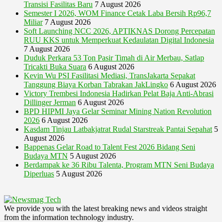
Transisi Fasilitas Baru
7 August 2026
Semester I 2026, WOM Finance Cetak Laba Bersih Rp96,7
Miliar
7 August 2026
Soft Launching NCC 2026, APTIKNAS Dorong Percepatan
RUU KKS untuk Memperkuat Kedaulatan Digital Indonesia
7 August 2026
Duduk Perkara 53 Ton Pasir Timah di Air Merbau, Satlap
Tricakti Buka Suara
6 August 2026
Kevin Wu PSI Fasilitasi Mediasi, TransJakarta Sepakat
Tanggung Biaya Korban Tabrakan JakLingko
6 August 2026
Victory Trembesi Indonesia Hadirkan Pelat Baja Anti-Abrasi
Dillinger Jerman
6 August 2026
BPD HIPMI Jaya Gelar Seminar Mining Nation Revolution
2026
6 August 2026
Kasdam Tinjau Latbakjatrat Rudal Starstreak Pantai Sepahat
5
August 2026
Bappenas Gelar Road to Talent Fest 2026 Bidang Seni
Budaya MTN
5 August 2026
Berdampak ke 36 Ribu Talenta, Program MTN Seni Budaya
Diperluas
5 August 2026
We provide you with the latest breaking news and videos straight
from the information technology industry.