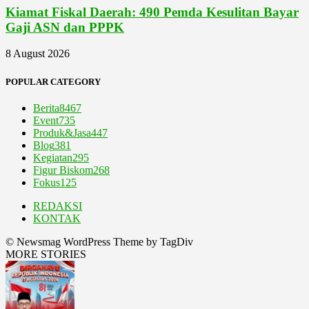
Kiamat Fiskal Daerah: 490 Pemda Kesulitan Bayar
Gaji ASN dan PPPK
8 August 2026
POPULAR CATEGORY
Berita
8467
Event
735
Produk&Jasa
447
Blog
381
Kegiatan
295
Figur Biskom
268
Fokus
125
REDAKSI
KONTAK
© Newsmag WordPress Theme by TagDiv
MORE STORIES