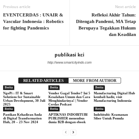
Previous article
Next article
EVENTCERDAS : UNAIR &
Refleksi Akhir Tahun:
Vascular Indonesia : Robotics
Ditengah Pandemi, MA Tetap
for fighting Pandemics
Berupaya Tegakkan Hukum
dan Keadilan
publikasi kci
http://www.smartcityindo.com
RELATED ARTICLES
MORE FROM AUTHOR
Berita
Berita
Berita
NgoPi : IT & Smart
Vendor Gagal Tender? Ini 5
Manufacturing Digital Hub
Solutions for Sustainable
Kesalahan Umum dan Cara
kembali hadir, visit
Urban Development, 30 Juli
Menghindarinya! | Vendor
Manufacturing Indonesia
2025
Cerdas Podcast
Berita
Berita
Berita
Pastikan Kehadiran Anda
APTIKNAS INDOBITUBI
Indobitubi: Keamanan
di Digital Transformation
PUBLISHER menembus
Siber Untuk Pemula
Hub, 20 – 23 Nov 2024
dunia B2B dengan ebook