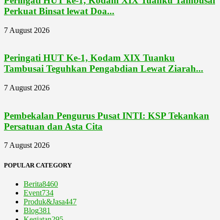
Peringati HUT ke-1, Kodam XIX Tuanku Tambusai
Perkuat Binsat lewat Doa...
7 August 2026
Peringati HUT Ke-1, Kodam XIX Tuanku
Tambusai Teguhkan Pengabdian Lewat Ziarah...
7 August 2026
Pembekalan Pengurus Pusat INTI: KSP Tekankan
Persatuan dan Asta Cita
7 August 2026
POPULAR CATEGORY
Berita
8460
Event
734
Produk&Jasa
447
Blog
381
Kegiatan
295