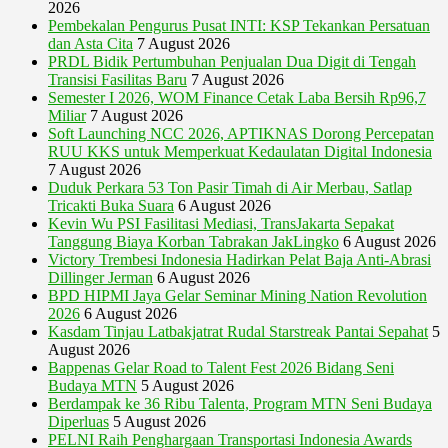
2026
Pembekalan Pengurus Pusat INTI: KSP Tekankan Persatuan
dan Asta Cita
7 August 2026
PRDL Bidik Pertumbuhan Penjualan Dua Digit di Tengah
Transisi Fasilitas Baru
7 August 2026
Semester I 2026, WOM Finance Cetak Laba Bersih Rp96,7
Miliar
7 August 2026
Soft Launching NCC 2026, APTIKNAS Dorong Percepatan
RUU KKS untuk Memperkuat Kedaulatan Digital Indonesia
7 August 2026
Duduk Perkara 53 Ton Pasir Timah di Air Merbau, Satlap
Tricakti Buka Suara
6 August 2026
Kevin Wu PSI Fasilitasi Mediasi, TransJakarta Sepakat
Tanggung Biaya Korban Tabrakan JakLingko
6 August 2026
Victory Trembesi Indonesia Hadirkan Pelat Baja Anti-Abrasi
Dillinger Jerman
6 August 2026
BPD HIPMI Jaya Gelar Seminar Mining Nation Revolution
2026
6 August 2026
Kasdam Tinjau Latbakjatrat Rudal Starstreak Pantai Sepahat
5
August 2026
Bappenas Gelar Road to Talent Fest 2026 Bidang Seni
Budaya MTN
5 August 2026
Berdampak ke 36 Ribu Talenta, Program MTN Seni Budaya
Diperluas
5 August 2026
PELNI Raih Penghargaan Transportasi Indonesia Awards