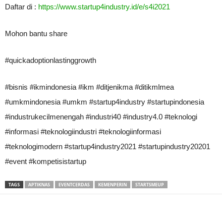
Daftar di :
https://www.startup4industry.id/e/s4i2021
Mohon bantu share
#quickadoptionlastinggrowth
#bisnis #ikmindonesia #ikm #ditjenikma #ditikmlmea
#umkmindonesia #umkm #startup4industry #startupindonesia
#industrukecilmenengah #industri40 #industry4.0 #teknologi
#informasi #teknologiindustri #teknologiinformasi
#teknologimodern #startup4industry2021 #startupindustry20201
#event #kompetisistartup
TAGS
APTIKNAS
EVENTCERDAS
KEMENPERIN
STARTSMEUP