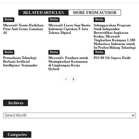
RELATED ARTICLES
MORE FROM AUTHOR
Berita
Berita
Berita
Microsoft Teams Hadirkan
Microsoft Learn Siap Bantu
Selenggarakan Program
Fitur Anti Gema Gunakan
Indonesia Ciptakan 9 Juta
Studi Independen
AI
Talenta Digital
Bersertifikat Angkatan
Kedua, Microsoft
Tingkatkan Kesiapan 1.388
Mahasiswa Indonesia untuk
Isi Profesi Bidang Teknologi
Berita
Berita
Berita
Perusahaan Teknologi
Microsoft: Panduan untuk
PS3 80 Gb Segera Hadir
Berbasis Artificial
Meningkatkan Keamanan
Intelligence Terpopuler
di Lingkungan Kerja
Hybrid
Archives
Archives
Categories