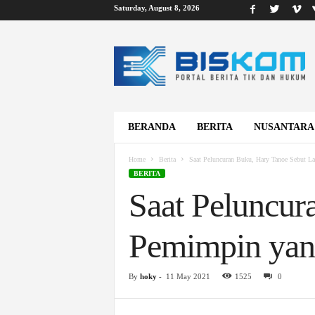
Saturday, August 8, 2026
B
i
s
k
o
m
BERANDA
BERITA
NUSANTARA
Home
Berita
Saat Peluncuran Buku, Hary Tanoe Sebut L
BERITA
Saat Peluncur
Pemimpin yan
By
hoky
-
11 May 2021
1525
0