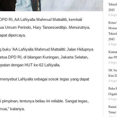
Teknol
2045
8 Augu
DPD RI, AA LaNyalla Mahmud Mattalitti, kembali
Ketua
Ketua Umum Perindo, Hary Tanoesoedibjo. Menurutnya,
Moment
Teknol
apat dipercaya.
2045
8 Augu
ng buku ‘AA LaNyalla Mahmud Mattalitti: Jalan Hidupnya
Kiamat
tua DPD RI, di bilangan Kuningan, Jakarta Selatan,
dan P
8 Augu
epatan dengan HUT ke-62 LaNyalla.
SK Sud
Kini D
 menyebut LaNyalla sebagai sosok tegas yang dapat
8 Augu
Buka 
Organi
8 Augu
pimpinan, tentunya beliau ini reliable. Sangat tegas,
Rantai
mua,” katanya.
Timur 