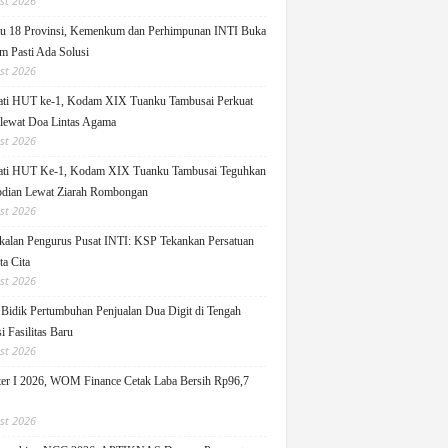
st 2026
u 18 Provinsi, Kemenkum dan Perhimpunan INTI Buka
m Pasti Ada Solusi
st 2026
ati HUT ke-1, Kodam XIX Tuanku Tambusai Perkuat
 lewat Doa Lintas Agama
st 2026
ati HUT Ke-1, Kodam XIX Tuanku Tambusai Teguhkan
dian Lewat Ziarah Rombongan
st 2026
alan Pengurus Pusat INTI: KSP Tekankan Persatuan
ta Cita
st 2026
idik Pertumbuhan Penjualan Dua Digit di Tengah
i Fasilitas Baru
st 2026
er I 2026, WOM Finance Cetak Laba Bersih Rp96,7
st 2026