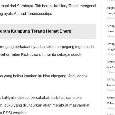
8 Augu
asal dari Surabaya. Tak heran jika Hary Tanoe mengenal
Jangka
ng ayah, Ahmad Tanoesoedibjo.
Progra
7 Augu
Pering
ogram Kampung Terang Hemat Energi
Binsat
7 Augu
Pering
emegang perkataannya dan selalu berpegang teguh pada
Pengab
 Kehormatan Kadin Jawa Timur itu sebagai sosok
7 Augu
Pembek
dan As
7 Augu
pa yang beliau katakan itu bisa dipegang. Jadi, cocok
PRDL B
Transis
7 Augu
, LaNyalla disebut bersahabat, baik hati dan suka
Semest
Miliar
un, buku yang diluncurkan akan membuat masyarakat
7 Augu
m PSSI tersebut.