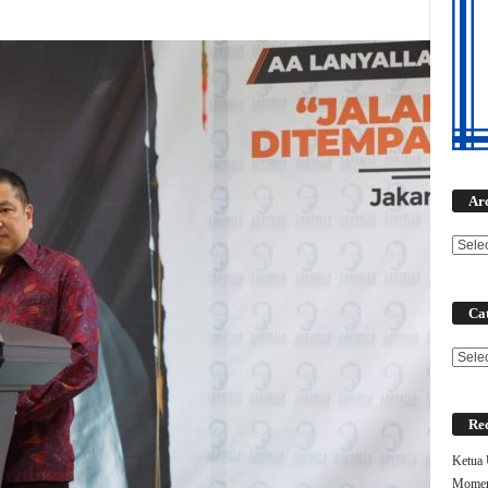
Ar
Cat
Categ
Rec
Ketua
Moment