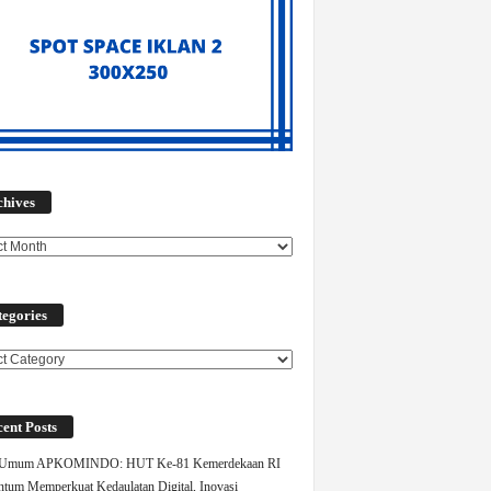
Archives
chives
egories
ories
ent Posts
 Umum APKOMINDO: HUT Ke-81 Kemerdekaan RI
um Memperkuat Kedaulatan Digital, Inovasi