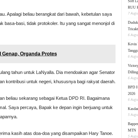
Soft 
RUU KK
7 Augu
au. Apalagi beliau berangkat dari bawah, kebetulan saya
Duduk 
ak basa-basi, tidak protokoler. Itu yang sangat menonjol di
Tricak
6 Augu
Kevin 
Tanggu
il Genap, Organda Protes
6 Augu
Victor
lang tahun untuk LaNyalla. Dia mendoakan agar Senator
Dillin
6 Augu
an kontribusi untuk negeri, khususnya bagi rakyat daerah.
BPD HI
2026
kan beliau sekarang sebagai Ketua DPD RI. Bagaimana
6 Augu
al. Saya percaya, Bapak ke depan ingin berjuang untuk
Kasdam
5 Augu
paparnya.
Bappen
MTN
erima kasih atas doa-doa yang disampaikan Hary Tanoe.
5 Augu