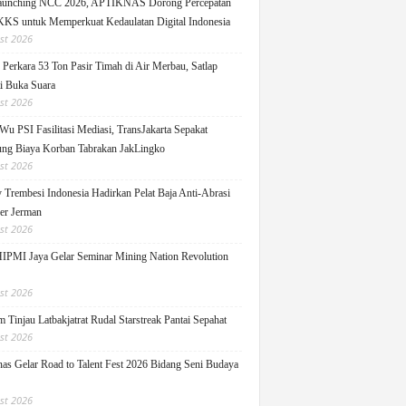
Launching NCC 2026, APTIKNAS Dorong Percepatan
S untuk Memperkuat Kedaulatan Digital Indonesia
st 2026
Perkara 53 Ton Pasir Timah di Air Merbau, Satlap
ti Buka Suara
st 2026
Wu PSI Fasilitasi Mediasi, TransJakarta Sepakat
ng Biaya Korban Tabrakan JakLingko
st 2026
y Trembesi Indonesia Hadirkan Pelat Baja Anti-Abrasi
ger Jerman
st 2026
PMI Jaya Gelar Seminar Mining Nation Revolution
st 2026
 Tinjau Latbakjatrat Rudal Starstreak Pantai Sepahat
st 2026
as Gelar Road to Talent Fest 2026 Bidang Seni Budaya
st 2026