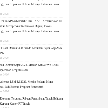
ogi, dan Kepastian Hukum Menuju Indonesia Emas
st 2026
 Umum APKOMINDO: HUT Ke-81 Kemerdekaan RI
um Memperkuat Kedaulatan Digital, Inovasi
ogi, dan Kepastian Hukum Menuju Indonesia Emas
st 2026
 Fiskal Daerah: 490 Pemda Kesulitan Bayar Gaji ASN
PPK
st 2026
ah Dicabut Sejak 2024, Mantan Ketua FWJ Bekasi
ipolisikan Pengurus Sah
st 2026
Rakernas LPM RI 2026, Menko Polkam Minta
sasi Jadi Booster Program Pemerintah
st 2026
 Ekonomi Terputus: Ribuan Penambang Timah Belitung
Kepung Kantor PT Timah