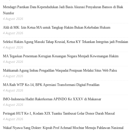
Mendagri Pastikan Data Kependudukan Jadi Basis Akurasi Penyaluran Bansos di Biak
Numfor
4 August 2026
Ahli di MK: Izin Ketua MA untuk Tangkap Hakim Bukan Kekebalan Hukum
4 August 2026
Seleksi Hakim Agung Masuki Tahap Krusial, Ketua KY Tekankan Integritas jadi Penilaian
4 August 2026
MA Tegaskan Penentuan Kerugian Keuangan Negara Menjadi Kewenangan Hakim
4 August 2026
Mahkamah Agung Imbau Pengadilan Waspadai Penipuan Melalui Situs Web Palsu
4 August 2026
MA Raih WTP Ke-14, BPK Apresiasi Transformasi Digital Peradilan
4 August 2026
IMO-Indonesia Hadiri Rakerkornas APINDO Ke XXXV di Makassar
4 August 2026
Peringati HUT Ke-1, Kodam XIX Tuanku Tambusai Gelar Donor Darah Massal
4 August 2026
Wakaf Nyawa Sang Dokter: Kiprah Prof Achmad Mochtar Menuju Pahlawan Nasional