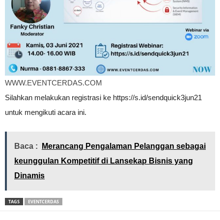
WWW.EVENTCERDAS.COM
Silahkan melakukan registrasi ke https://s.id/sendquick3jun21
untuk mengikuti acara ini.
Baca :
Merancang Pengalaman Pelanggan sebagai
keunggulan Kompetitif di Lansekap Bisnis yang
Dinamis
TAGS
EVENTCERDAS