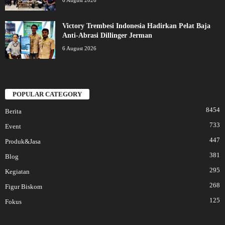
Victory Trembesi Indonesia Hadirkan Pelat Baja
Anti-Abrasi Dillinger Jerman
6 August 2026
POPULAR CATEGORY
8454
Berita
733
Event
447
Produk&Jasa
381
Blog
295
Kegiatan
268
Figur Biskom
125
Fokus