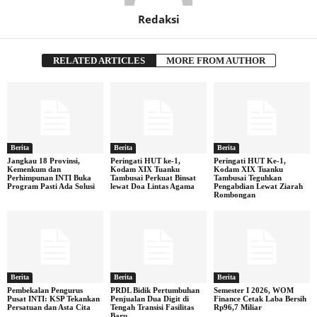
Redaksi
RELATED ARTICLES
MORE FROM AUTHOR
Berita
Berita
Berita
Jangkau 18 Provinsi,
Peringati HUT ke-1,
Peringati HUT Ke-1,
Kemenkum dan
Kodam XIX Tuanku
Kodam XIX Tuanku
Perhimpunan INTI Buka
Tambusai Perkuat Binsat
Tambusai Teguhkan
Program Pasti Ada Solusi
lewat Doa Lintas Agama
Pengabdian Lewat Ziarah
Rombongan
Berita
Berita
Berita
Pembekalan Pengurus
PRDL Bidik Pertumbuhan
Semester I 2026, WOM
Pusat INTI: KSP Tekankan
Penjualan Dua Digit di
Finance Cetak Laba Bersih
Persatuan dan Asta Cita
Tengah Transisi Fasilitas
Rp96,7 Miliar
Baru