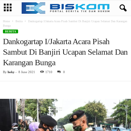
Home
Berita
Dankogartap I/Jakarta Acara Pisah Sambut Di Banjiri Ucapan Selamat Dan Karangan
Bunga
BERITA
Dankogartap I/Jakarta Acara Pisah
Sambut Di Banjiri Ucapan Selamat Dan
Karangan Bunga
By
hoky
-
8 June 2021
1710
0