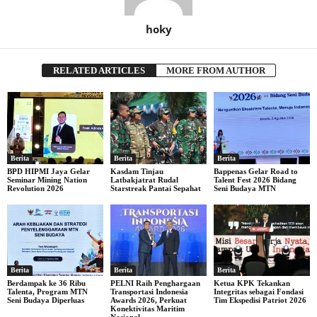
hoky
RELATED ARTICLES
MORE FROM AUTHOR
Berita
Berita
Berita
BPD HIPMI Jaya Gelar
Kasdam Tinjau
Bappenas Gelar Road to
Seminar Mining Nation
Latbakjatrat Rudal
Talent Fest 2026 Bidang
Revolution 2026
Starstreak Pantai Sepahat
Seni Budaya MTN
Berita
Berita
Berita
Berdampak ke 36 Ribu
PELNI Raih Penghargaan
Ketua KPK Tekankan
Talenta, Program MTN
Transportasi Indonesia
Integritas sebagai Fondasi
Seni Budaya Diperluas
Awards 2026, Perkuat
Tim Ekspedisi Patriot 2026
Konektivitas Maritim