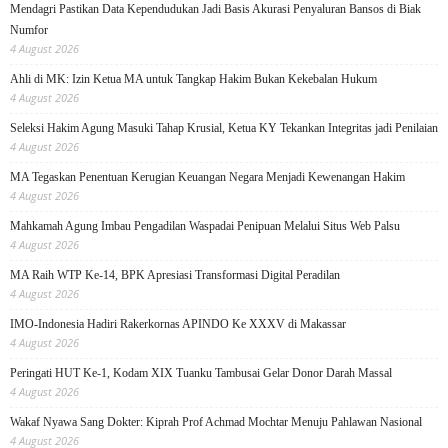
Mendagri Pastikan Data Kependudukan Jadi Basis Akurasi Penyaluran Bansos di Biak
Numfor
4 August 2026
Ahli di MK: Izin Ketua MA untuk Tangkap Hakim Bukan Kekebalan Hukum
4 August 2026
Seleksi Hakim Agung Masuki Tahap Krusial, Ketua KY Tekankan Integritas jadi Penilaian
4 August 2026
MA Tegaskan Penentuan Kerugian Keuangan Negara Menjadi Kewenangan Hakim
4 August 2026
Mahkamah Agung Imbau Pengadilan Waspadai Penipuan Melalui Situs Web Palsu
4 August 2026
MA Raih WTP Ke-14, BPK Apresiasi Transformasi Digital Peradilan
4 August 2026
IMO-Indonesia Hadiri Rakerkornas APINDO Ke XXXV di Makassar
4 August 2026
Peringati HUT Ke-1, Kodam XIX Tuanku Tambusai Gelar Donor Darah Massal
4 August 2026
Wakaf Nyawa Sang Dokter: Kiprah Prof Achmad Mochtar Menuju Pahlawan Nasional
4 August 2026