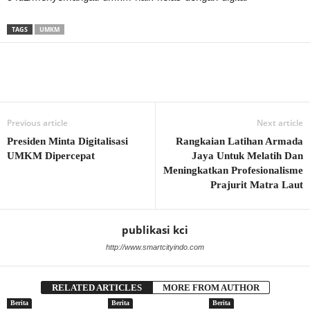
TAGS
UMKM
Previous article
Next article
Presiden Minta Digitalisasi
Rangkaian Latihan Armada
UMKM Dipercepat
Jaya Untuk Melatih Dan
Meningkatkan Profesionalisme
Prajurit Matra Laut
publikasi kci
http://www.smartcityindo.com
RELATED ARTICLES
MORE FROM AUTHOR
Berita
Berita
Berita