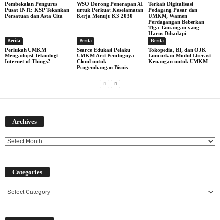
Pembekalan Pengurus
WSO Dorong Penerapan AI
Terkait Digitalisasi
Pusat INTI: KSP Tekankan
untuk Perkuat Keselamatan
Pedagang Pasar dan
Persatuan dan Asta Cita
Kerja Menuju K3 2030
UMKM, Wamen
Perdagangan Beberkan
Tiga Tantangan yang
Harus Dihadapi
Berita
Berita
Berita
Perlukah UMKM
Searce Edukasi Pelaku
Tokopedia, BI, dan OJK
Mengadopsi Teknologi
UMKM Arti Pentingnya
Luncurkan Modul Literasi
Internet of Things?
Cloud untuk
Keuangan untuk UMKM
Pengembangan Bisnis
Archives
Archives
Categories
Categories