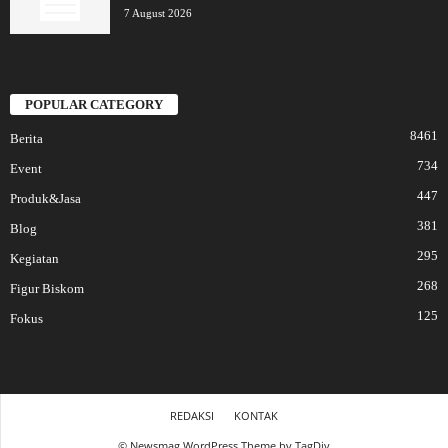
7 August 2026
POPULAR CATEGORY
8461
Berita
734
Event
447
Produk&Jasa
381
Blog
295
Kegiatan
268
Figur Biskom
125
Fokus
REDAKSI
KONTAK
© Newsmag WordPress Theme by TagDiv