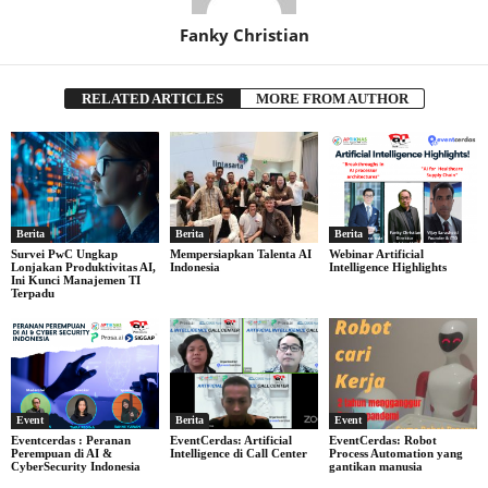
Fanky Christian
RELATED ARTICLES
MORE FROM AUTHOR
Berita
Berita
Berita
Survei PwC Ungkap
Mempersiapkan Talenta AI
Webinar Artificial
Lonjakan Produktivitas AI,
Indonesia
Intelligence Highlights
Ini Kunci Manajemen TI
Terpadu
Event
Berita
Event
Eventcerdas : Peranan
EventCerdas: Artificial
EventCerdas: Robot
Perempuan di AI &
Intelligence di Call Center
Process Automation yang
CyberSecurity Indonesia
gantikan manusia