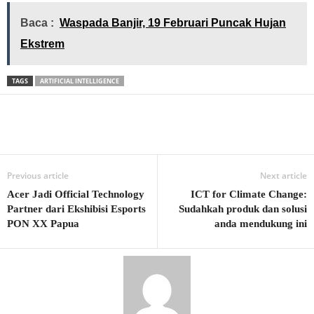
Baca :
Waspada Banjir, 19 Februari Puncak Hujan
Ekstrem
TAGS
ARTIFICIAL INTELLIGENCE
Previous article
Next article
Acer Jadi Official Technology
ICT for Climate Change:
Partner dari Ekshibisi Esports
Sudahkah produk dan solusi
PON XX Papua
anda mendukung ini