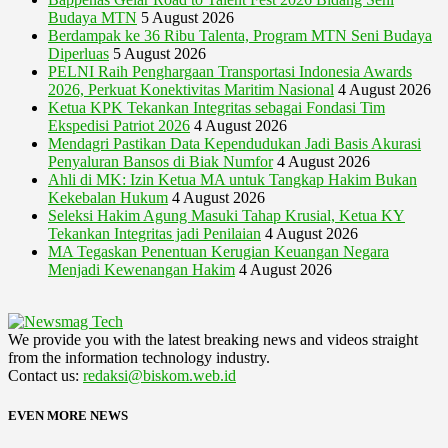
Budaya MTN
5 August 2026
Berdampak ke 36 Ribu Talenta, Program MTN Seni Budaya
Diperluas
5 August 2026
PELNI Raih Penghargaan Transportasi Indonesia Awards
2026, Perkuat Konektivitas Maritim Nasional
4 August 2026
Ketua KPK Tekankan Integritas sebagai Fondasi Tim
Ekspedisi Patriot 2026
4 August 2026
Mendagri Pastikan Data Kependudukan Jadi Basis Akurasi
Penyaluran Bansos di Biak Numfor
4 August 2026
Ahli di MK: Izin Ketua MA untuk Tangkap Hakim Bukan
Kekebalan Hukum
4 August 2026
Seleksi Hakim Agung Masuki Tahap Krusial, Ketua KY
Tekankan Integritas jadi Penilaian
4 August 2026
MA Tegaskan Penentuan Kerugian Keuangan Negara
Menjadi Kewenangan Hakim
4 August 2026
We provide you with the latest breaking news and videos straight
from the information technology industry.
Contact us:
redaksi@biskom.web.id
EVEN MORE NEWS