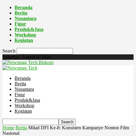
Beranda
Berita
Nusantara
Figur
Produk&Jasa
Workshop
Kegiatan
Search
Saturday, August 8, 2026
Biskom
Beranda
Berita
Nusantara
Figur
Produk&Jasa
Workshop
Kegiatan
Home
Berita
Milad DFI Ke-8: Konsisten Kampanye Nonton Film
Nasional