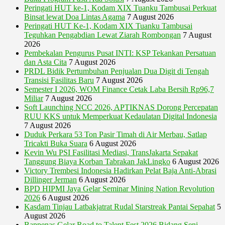
Peringati HUT ke-1, Kodam XIX Tuanku Tambusai Perkuat
Binsat lewat Doa Lintas Agama
7 August 2026
Peringati HUT Ke-1, Kodam XIX Tuanku Tambusai
Teguhkan Pengabdian Lewat Ziarah Rombongan
7 August
2026
Pembekalan Pengurus Pusat INTI: KSP Tekankan Persatuan
dan Asta Cita
7 August 2026
PRDL Bidik Pertumbuhan Penjualan Dua Digit di Tengah
Transisi Fasilitas Baru
7 August 2026
Semester I 2026, WOM Finance Cetak Laba Bersih Rp96,7
Miliar
7 August 2026
Soft Launching NCC 2026, APTIKNAS Dorong Percepatan
RUU KKS untuk Memperkuat Kedaulatan Digital Indonesia
7 August 2026
Duduk Perkara 53 Ton Pasir Timah di Air Merbau, Satlap
Tricakti Buka Suara
6 August 2026
Kevin Wu PSI Fasilitasi Mediasi, TransJakarta Sepakat
Tanggung Biaya Korban Tabrakan JakLingko
6 August 2026
Victory Trembesi Indonesia Hadirkan Pelat Baja Anti-Abrasi
Dillinger Jerman
6 August 2026
BPD HIPMI Jaya Gelar Seminar Mining Nation Revolution
2026
6 August 2026
Kasdam Tinjau Latbakjatrat Rudal Starstreak Pantai Sepahat
5
August 2026
Bappenas Gelar Road to Talent Fest 2026 Bidang Seni