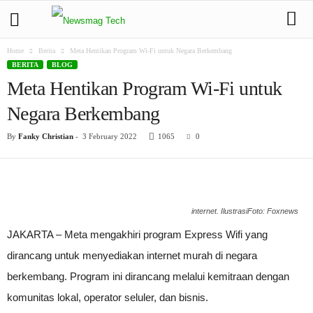
Home
Berita
Meta Hentikan Program Wi-Fi untuk Negara Berkembang
BERITA
BLOG
Meta Hentikan Program Wi-Fi untuk
Negara Berkembang
By
Fanky Christian
-
3 February 2022
1065
0
internet. IlustrasiFoto: Foxnews
JAKARTA – Meta mengakhiri program Express Wifi yang
dirancang untuk menyediakan internet murah di negara
berkembang. Program ini dirancang melalui kemitraan dengan
komunitas lokal, operator seluler, dan bisnis.