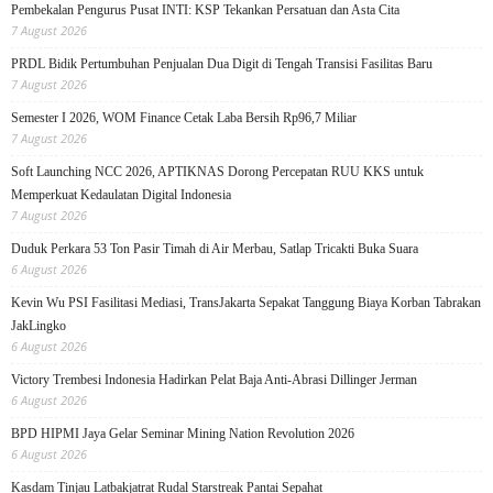
Pembekalan Pengurus Pusat INTI: KSP Tekankan Persatuan dan Asta Cita
7 August 2026
PRDL Bidik Pertumbuhan Penjualan Dua Digit di Tengah Transisi Fasilitas Baru
7 August 2026
Semester I 2026, WOM Finance Cetak Laba Bersih Rp96,7 Miliar
7 August 2026
Soft Launching NCC 2026, APTIKNAS Dorong Percepatan RUU KKS untuk
Memperkuat Kedaulatan Digital Indonesia
7 August 2026
Duduk Perkara 53 Ton Pasir Timah di Air Merbau, Satlap Tricakti Buka Suara
6 August 2026
Kevin Wu PSI Fasilitasi Mediasi, TransJakarta Sepakat Tanggung Biaya Korban Tabrakan
JakLingko
6 August 2026
Victory Trembesi Indonesia Hadirkan Pelat Baja Anti-Abrasi Dillinger Jerman
6 August 2026
BPD HIPMI Jaya Gelar Seminar Mining Nation Revolution 2026
6 August 2026
Kasdam Tinjau Latbakjatrat Rudal Starstreak Pantai Sepahat