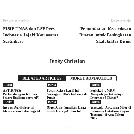
Previous article
Next article
FISIP UNAS dan LSP Pers
Pemanfaatan Kecerdasan
Indonesia Jajaki Kerjasama
Buatan untuk Peningkatan
Sertifikasi
Skalabilitas Bisnis
Fanky Christian
RELATED ARTICLES
MORE FROM AUTHOR
Event
Berita
Berita
APTIKNAS:
Pecah Rekor Lagi! Ini
Perlukah UMKM
Perkembangan IoT dan
Serangan DDoS Terbesar di
Mengadopsi Teknologi
Smart Building perlu API
Dunia
Internet of Things?
Berita
Berita
Berita
Inovasi Agrikultur Ini
Qlue Dapat Suntikan Dana
Waspada! Ancaman Siber di
Manfaatkan Teknologi AI
untuk Garap AI dan IoT
Indonesia Catatkan Angka
Tertinggi di Asia Tahun
2022