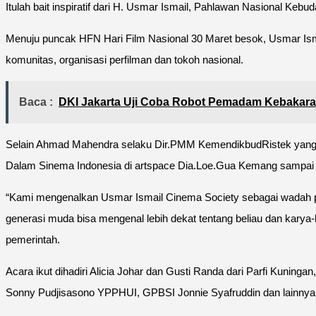
Itulah bait inspiratif dari H. Usmar Ismail, Pahlawan Nasional Kebu
Menuju puncak HFN Hari Film Nasional 30 Maret besok, Usmar Is
komunitas, organisasi perfilman dan tokoh nasional.
Baca :
DKI Jakarta Uji Coba Robot Pemadam Kebakara
Selain Ahmad Mahendra selaku Dir.PMM KemendikbudRistek yang m
Dalam Sinema Indonesia di artspace Dia.Loe.Gua Kemang sampai p
“Kami mengenalkan Usmar Ismail Cinema Society sebagai wadah p
generasi muda bisa mengenal lebih dekat tentang beliau dan karya-
pemerintah.
Acara ikut dihadiri Alicia Johar dan Gusti Randa dari Parfi Kuning
Sonny Pudjisasono YPPHUI, GPBSI Jonnie Syafruddin dan lainnya