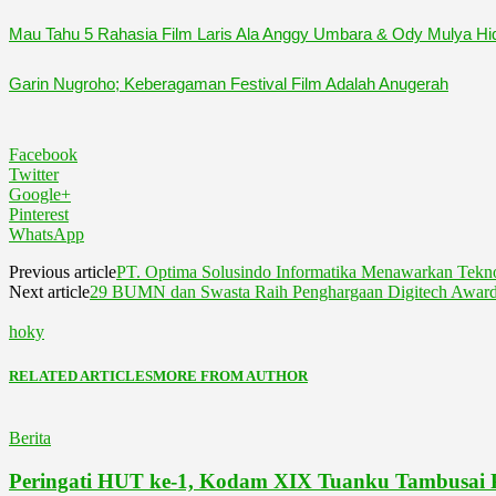
Mau Tahu 5 Rahasia Film Laris Ala Anggy Umbara & Ody Mulya Hi
Garin Nugroho; Keberagaman Festival Film Adalah Anugerah
Facebook
Twitter
Google+
Pinterest
WhatsApp
Previous article
PT. Optima Solusindo Informatika Menawarkan Te
Next article
29 BUMN dan Swasta Raih Penghargaan Digitech Awar
hoky
RELATED ARTICLES
MORE FROM AUTHOR
Berita
Peringati HUT ke-1, Kodam XIX Tuanku Tambusai P