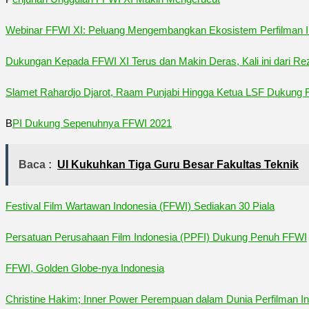
Webinar FFWI XI: Peluang Mengembangkan Ekosistem Perfilman I
Dukungan Kepada FFWI XI Terus dan Makin Deras, Kali ini dari R
Slamet Rahardjo Djarot, Raam Punjabi Hingga Ketua LSF Dukung 
B
PI Dukung Sepenuhnya FFWI 2021
Baca :
UI Kukuhkan Tiga Guru Besar Fakultas Teknik
Festival Film Wartawan Indonesia (FFWI) Sediakan 30 Piala
Persatuan Perusahaan Film Indonesia (PPFI) Dukung Penuh FFWI
FFWI, Golden Globe-nya Indonesia
Christine Hakim; Inner Power Perempuan dalam Dunia Perfilman In