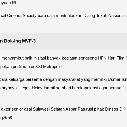
dayaan RI.
mail Cinema Society baru saja mentuntaskan Dialog Tokoh Nasiona
n Dok-Ing MVF-3
enyambut baik inisiasi banyak kegiatan songsong HFN Hari Film 
ekan perfilman di XXI Metropole.
ara keluarga bersama dengan masyarakat yang memiliki Usmar Ism
karyanya.” tegas Heidy Ismail sembari berekspektasi agar semua fil
an, aktor senior asal Sulawesi Selatan Aspar Paturusi pihak Dinsos D
.
(Arul)