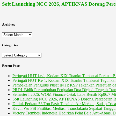
Soft Launching NCC 2026, APTIKNAS Dorong Perce
Archives
Archives
Categories
Categories
Recent Posts
Peringati HUT ke-1, Kodam XIX Tuanku Tambusai Perkuat Bi
Peringati HUT Ke-1, Kodam XIX Tuanku Tambusai Teguhkan
Pembekalan Pengurus Pusat INTI: KSP Tekankan Persatuan da
PRDL Bidik Pertumbuhan Penjualan Dua Digit di Tengah Transi
Semester I 2026, WOM Finance Cetak Laba Bersih Rp96,7 Mil
Soft Launching NCC 2026, APTIKNAS Dorong Percepatan RU
Duduk Perkara 53 Ton Pasir Timah di Air Merbau, Satlap Tric
Kevin Wu PSI Fasilitasi Mediasi, TransJakarta Sepakat Tang
Victory Trembesi Indonesia Hadirkan Pelat Baja Anti-Abrasi D