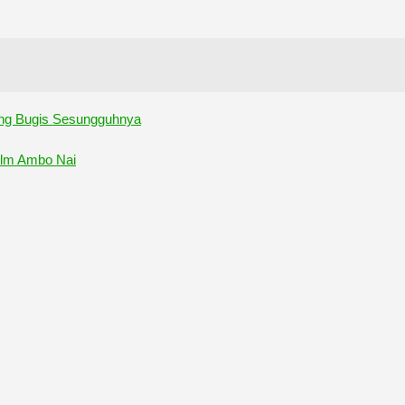
ang Bugis Sesungguhnya
ilm Ambo Nai