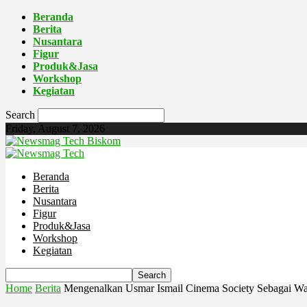
Beranda
Berita
Nusantara
Figur
Produk&Jasa
Workshop
Kegiatan
Search
Friday, August 7, 2026
Biskom
Beranda
Berita
Nusantara
Figur
Produk&Jasa
Workshop
Kegiatan
Home
Berita
Mengenalkan Usmar Ismail Cinema Society Sebagai Wa