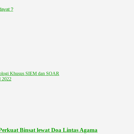
dayat ?
knologi Khusus SIEM dan SOAR
d 2022
erkuat Binsat lewat Doa Lintas Agama