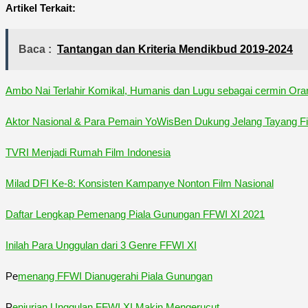
Artikel Terkait:
Baca :
Tantangan dan Kriteria Mendikbud 2019-2024
Ambo Nai Terlahir Komikal, Humanis dan Lugu sebagai cermin Or
Aktor Nasional & Para Pemain YoWisBen Dukung Jelang Tayang F
TVRI Menjadi Rumah Film Indonesia
Milad DFI Ke-8: Konsisten Kampanye Nonton Film Nasional
Daftar Lengkap Pemenang Piala Gunungan FFWI XI 2021
Inilah Para Unggulan dari 3 Genre FFWI XI
Pe
menang FFWI Dianugerahi Piala Gunungan
P
enjurian Unggulan FFWI XI Makin Mengerucut