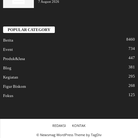
7 August 2026
POPULAR CATEGORY
8460
Berita
734
Event
447
Produk&Jasa
381
Blog
295
Kegiatan
268
Figur Biskom
125
Fokus
REDAKSI
KONTAK
© Newsmag WordPress Theme by TagDiv