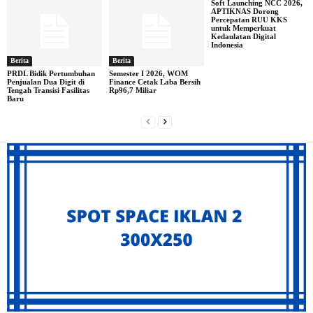
Soft Launching NCC 2026,
APTIKNAS Dorong
Percepatan RUU KKS
untuk Memperkuat
Kedaulatan Digital
Indonesia
Berita
Berita
PRDL Bidik Pertumbuhan
Semester I 2026, WOM
Penjualan Dua Digit di
Finance Cetak Laba Bersih
Tengah Transisi Fasilitas
Rp96,7 Miliar
Baru