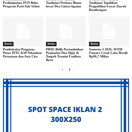
Perhimpunan INTI Buka
Tambusai Perkuat Binsat
Tambusai Teguhkan
Program Pasti Ada Solusi
lewat Doa Lintas Agama
Pengabdian Lewat Ziarah
Rombongan
Berita
Berita
Berita
Pembekalan Pengurus
PRDL Bidik Pertumbuhan
Semester I 2026, WOM
Pusat INTI: KSP Tekankan
Penjualan Dua Digit di
Finance Cetak Laba Bersih
Persatuan dan Asta Cita
Tengah Transisi Fasilitas
Rp96,7 Miliar
Baru