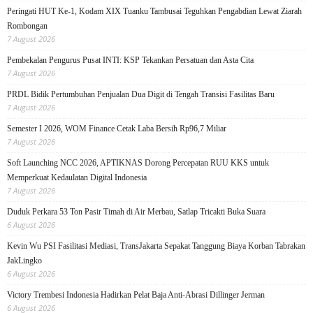
Peringati HUT Ke-1, Kodam XIX Tuanku Tambusai Teguhkan Pengabdian Lewat Ziarah
Rombongan
7 August 2026
Pembekalan Pengurus Pusat INTI: KSP Tekankan Persatuan dan Asta Cita
7 August 2026
PRDL Bidik Pertumbuhan Penjualan Dua Digit di Tengah Transisi Fasilitas Baru
7 August 2026
Semester I 2026, WOM Finance Cetak Laba Bersih Rp96,7 Miliar
7 August 2026
Soft Launching NCC 2026, APTIKNAS Dorong Percepatan RUU KKS untuk
Memperkuat Kedaulatan Digital Indonesia
7 August 2026
Duduk Perkara 53 Ton Pasir Timah di Air Merbau, Satlap Tricakti Buka Suara
6 August 2026
Kevin Wu PSI Fasilitasi Mediasi, TransJakarta Sepakat Tanggung Biaya Korban Tabrakan
JakLingko
6 August 2026
Victory Trembesi Indonesia Hadirkan Pelat Baja Anti-Abrasi Dillinger Jerman
6 August 2026