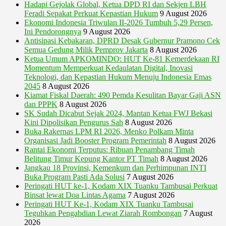
Hadapi Gejolak Global, Ketua DPD RI dan Sekjen LBH
Feradi Sepakat Perkuat Kepastian Hukum
9 August 2026
Ekonomi Indonesia Triwulan II-2026 Tumbuh 5,29 Persen,
Ini Pendorongnya
9 August 2026
Antisipasi Kebakaran, DPRD Desak Gubernur Pramono Cek
Semua Gedung Milik Pemprov Jakarta
8 August 2026
Ketua Umum APKOMINDO: HUT Ke-81 Kemerdekaan RI
Momentum Memperkuat Kedaulatan Digital, Inovasi
Teknologi, dan Kepastian Hukum Menuju Indonesia Emas
2045
8 August 2026
Kiamat Fiskal Daerah: 490 Pemda Kesulitan Bayar Gaji ASN
dan PPPK
8 August 2026
SK Sudah Dicabut Sejak 2024, Mantan Ketua FWJ Bekasi
Kini Dipolisikan Pengurus Sah
8 August 2026
Buka Rakernas LPM RI 2026, Menko Polkam Minta
Organisasi Jadi Booster Program Pemerintah
8 August 2026
Rantai Ekonomi Terputus: Ribuan Penambang Timah
Belitung Timur Kepung Kantor PT Timah
8 August 2026
Jangkau 18 Provinsi, Kemenkum dan Perhimpunan INTI
Buka Program Pasti Ada Solusi
7 August 2026
Peringati HUT ke-1, Kodam XIX Tuanku Tambusai Perkuat
Binsat lewat Doa Lintas Agama
7 August 2026
Peringati HUT Ke-1, Kodam XIX Tuanku Tambusai
Teguhkan Pengabdian Lewat Ziarah Rombongan
7 August
2026