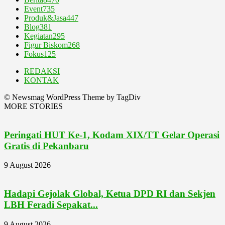
Event
735
Produk&Jasa
447
Blog
381
Kegiatan
295
Figur Biskom
268
Fokus
125
REDAKSI
KONTAK
© Newsmag WordPress Theme by TagDiv
MORE STORIES
Peringati HUT Ke-1, Kodam XIX/TT Gelar Operasi
Gratis di Pekanbaru
9 August 2026
Hadapi Gejolak Global, Ketua DPD RI dan Sekjen
LBH Feradi Sepakat...
9 August 2026