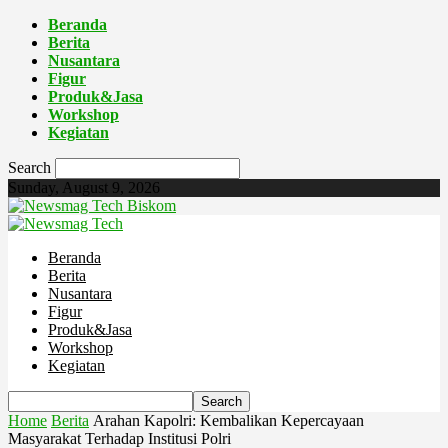
Beranda
Berita
Nusantara
Figur
Produk&Jasa
Workshop
Kegiatan
Search
Sunday, August 9, 2026
Biskom
Beranda
Berita
Nusantara
Figur
Produk&Jasa
Workshop
Kegiatan
Home
Berita
Arahan Kapolri: Kembalikan Kepercayaan
Masyarakat Terhadap Institusi Polri