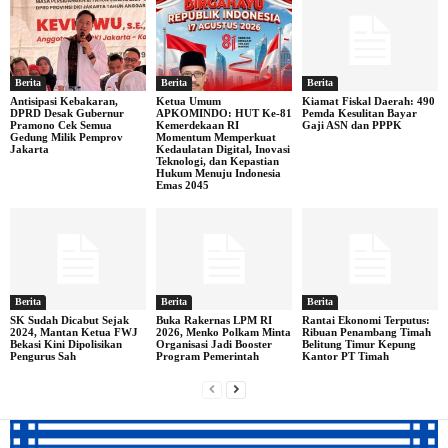
Berita
Berita
Berita
Antisipasi Kebakaran,
Ketua Umum
Kiamat Fiskal Daerah: 490
DPRD Desak Gubernur
APKOMINDO: HUT Ke-81
Pemda Kesulitan Bayar
Pramono Cek Semua
Kemerdekaan RI
Gaji ASN dan PPPK
Gedung Milik Pemprov
Momentum Memperkuat
Jakarta
Kedaulatan Digital, Inovasi
Teknologi, dan Kepastian
Hukum Menuju Indonesia
Emas 2045
Berita
Berita
Berita
SK Sudah Dicabut Sejak
Buka Rakernas LPM RI
Rantai Ekonomi Terputus:
2024, Mantan Ketua FWJ
2026, Menko Polkam Minta
Ribuan Penambang Timah
Bekasi Kini Dipolisikan
Organisasi Jadi Booster
Belitung Timur Kepung
Pengurus Sah
Program Pemerintah
Kantor PT Timah