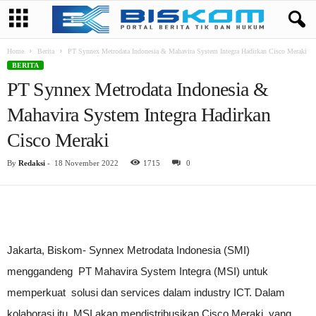
Home
Berita
PT Synnex Metrodata Indonesia & Mahavira System Integra Hadirkan Cisco Meraki
BERITA
PT Synnex Metrodata Indonesia &
Mahavira System Integra Hadirkan
Cisco Meraki
By
Redaksi
-
18 November 2022
1715
0
Jakarta, Biskom- Synnex Metrodata Indonesia (SMI)
menggandeng PT Mahavira System Integra (MSI) untuk
memperkuat solusi dan services dalam industry ICT. Dalam
kolaborasi itu, MSI akan mendistribusikan Cisco Meraki yang