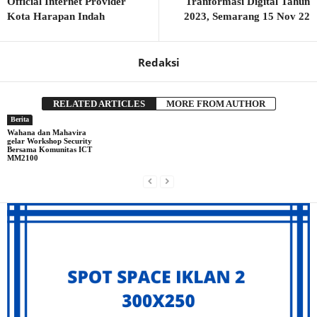
Official Internet Provider
Tranformasi Digital Tahun
Kota Harapan Indah
2023, Semarang 15 Nov 22
Redaksi
RELATED ARTICLES
MORE FROM AUTHOR
Berita
Wahana dan Mahavira
gelar Workshop Security
Bersama Komunitas ICT
MM2100