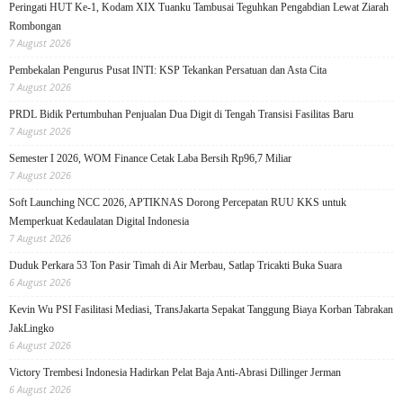
Peringati HUT Ke-1, Kodam XIX Tuanku Tambusai Teguhkan Pengabdian Lewat Ziarah
Rombongan
7 August 2026
Pembekalan Pengurus Pusat INTI: KSP Tekankan Persatuan dan Asta Cita
7 August 2026
PRDL Bidik Pertumbuhan Penjualan Dua Digit di Tengah Transisi Fasilitas Baru
7 August 2026
Semester I 2026, WOM Finance Cetak Laba Bersih Rp96,7 Miliar
7 August 2026
Soft Launching NCC 2026, APTIKNAS Dorong Percepatan RUU KKS untuk
Memperkuat Kedaulatan Digital Indonesia
7 August 2026
Duduk Perkara 53 Ton Pasir Timah di Air Merbau, Satlap Tricakti Buka Suara
6 August 2026
Kevin Wu PSI Fasilitasi Mediasi, TransJakarta Sepakat Tanggung Biaya Korban Tabrakan
JakLingko
6 August 2026
Victory Trembesi Indonesia Hadirkan Pelat Baja Anti-Abrasi Dillinger Jerman
6 August 2026