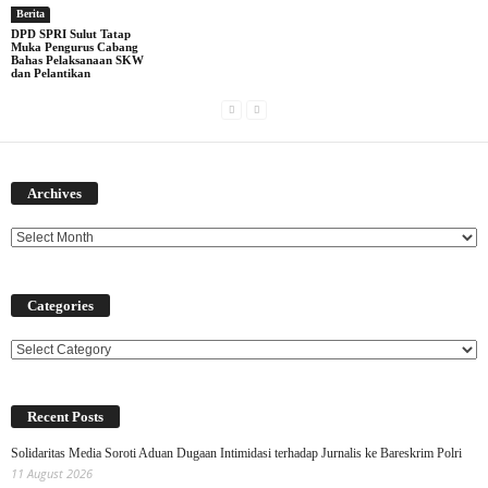
Berita
DPD SPRI Sulut Tatap
Muka Pengurus Cabang
Bahas Pelaksanaan SKW
dan Pelantikan
Archives
Archives
Categories
Categories
Recent Posts
Solidaritas Media Soroti Aduan Dugaan Intimidasi terhadap Jurnalis ke Bareskrim Polri
11 August 2026