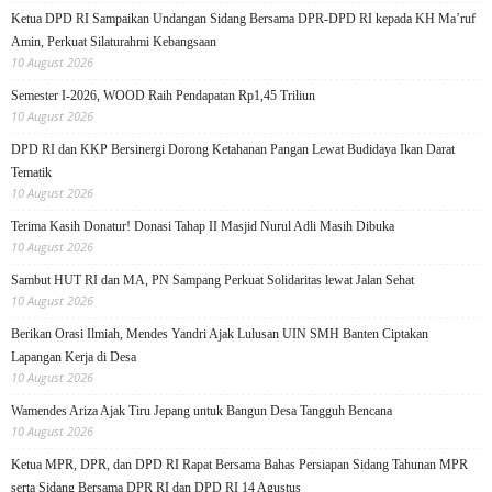
Ketua DPD RI Sampaikan Undangan Sidang Bersama DPR-DPD RI kepada KH Ma’ruf
Amin, Perkuat Silaturahmi Kebangsaan
10 August 2026
Semester I-2026, WOOD Raih Pendapatan Rp1,45 Triliun
10 August 2026
DPD RI dan KKP Bersinergi Dorong Ketahanan Pangan Lewat Budidaya Ikan Darat
Tematik
10 August 2026
Terima Kasih Donatur! Donasi Tahap II Masjid Nurul Adli Masih Dibuka
10 August 2026
Sambut HUT RI dan MA, PN Sampang Perkuat Solidaritas lewat Jalan Sehat
10 August 2026
Berikan Orasi Ilmiah, Mendes Yandri Ajak Lulusan UIN SMH Banten Ciptakan
Lapangan Kerja di Desa
10 August 2026
Wamendes Ariza Ajak Tiru Jepang untuk Bangun Desa Tangguh Bencana
10 August 2026
Ketua MPR, DPR, dan DPD RI Rapat Bersama Bahas Persiapan Sidang Tahunan MPR
serta Sidang Bersama DPR RI dan DPD RI 14 Agustus