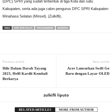
(DPC) SPRI yang sudah terbentuk di tiga Kota dan satu
Kabupaten, serta ada juga calon pengurus DPC SPRI Kabupaten
Minahasa Selatan (Minsel). (Zulkifli).
TAGS
DPD SPRI SULUT
PROGRAMSKW
RAKERDA
Previous article
Next article
Iblis Dalam Darah Tayang
Acer Luncurkan Swift Go
2023, Helfi Kardit Kembali
Baru dengan Layar OLED
Berkarya
zulkifli liputo
RELATED ARTICLES
MORE FROM AUTHOR