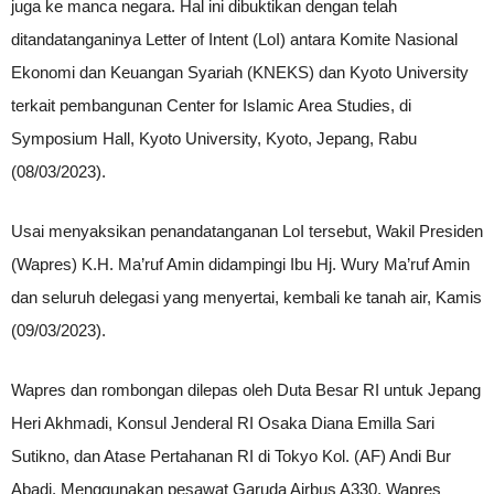
juga ke manca negara. Hal ini dibuktikan dengan telah
ditandatanganinya Letter of Intent (LoI) antara Komite Nasional
Ekonomi dan Keuangan Syariah (KNEKS) dan Kyoto University
terkait pembangunan Center for Islamic Area Studies, di
Symposium Hall, Kyoto University, Kyoto, Jepang, Rabu
(08/03/2023).
Usai menyaksikan penandatanganan LoI tersebut, Wakil Presiden
(Wapres) K.H. Ma’ruf Amin didampingi Ibu Hj. Wury Ma’ruf Amin
dan seluruh delegasi yang menyertai, kembali ke tanah air, Kamis
(09/03/2023).
Wapres dan rombongan dilepas oleh Duta Besar RI untuk Jepang
Heri Akhmadi, Konsul Jenderal RI Osaka Diana Emilla Sari
Sutikno, dan Atase Pertahanan RI di Tokyo Kol. (AF) Andi Bur
Abadi. Menggunakan pesawat Garuda Airbus A330, Wapres