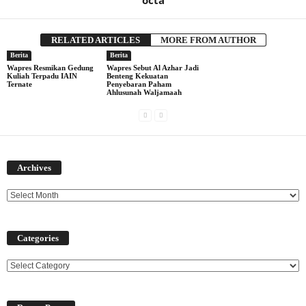
octa
RELATED ARTICLES
MORE FROM AUTHOR
Berita
Berita
Wapres Resmikan Gedung
Wapres Sebut Al Azhar Jadi
Kuliah Terpadu IAIN
Benteng Kekuatan
Ternate
Penyebaran Paham
Ahlusunah Waljamaah
Archives
Archives
Categories
Categories