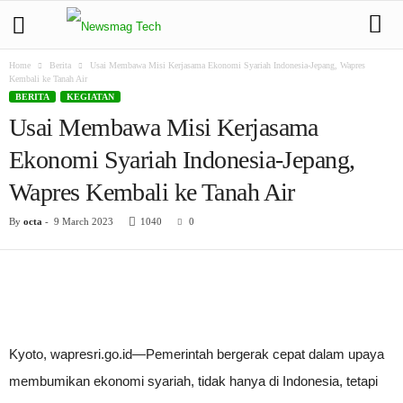
Home
Berita
Usai Membawa Misi Kerjasama Ekonomi Syariah Indonesia-Jepang, Wapres
Kembali ke Tanah Air
BERITA
KEGIATAN
Usai Membawa Misi Kerjasama
Ekonomi Syariah Indonesia-Jepang,
Wapres Kembali ke Tanah Air
By
octa
-
9 March 2023
1040
0
Kyoto, wapresri.go.id—Pemerintah bergerak cepat dalam upaya
membumikan ekonomi syariah, tidak hanya di Indonesia, tetapi