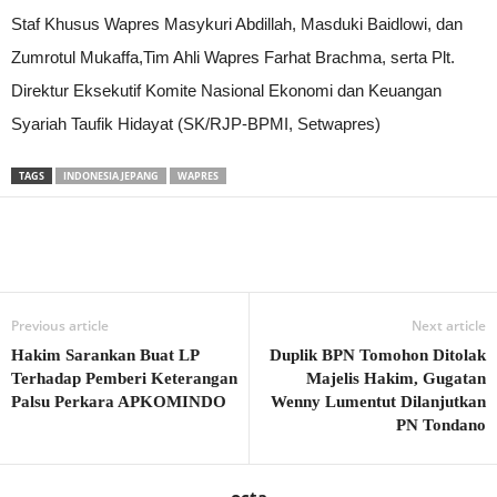
Staf Khusus Wapres Masykuri Abdillah, Masduki Baidlowi, dan
Zumrotul Mukaffa,Tim Ahli Wapres Farhat Brachma, serta Plt.
Direktur Eksekutif Komite Nasional Ekonomi dan Keuangan
Syariah Taufik Hidayat (SK/RJP-BPMI, Setwapres)
TAGS
INDONESIA JEPANG
WAPRES
Previous article
Next article
Hakim Sarankan Buat LP
Duplik BPN Tomohon Ditolak
Terhadap Pemberi Keterangan
Majelis Hakim, Gugatan
Palsu Perkara APKOMINDO
Wenny Lumentut Dilanjutkan
PN Tondano