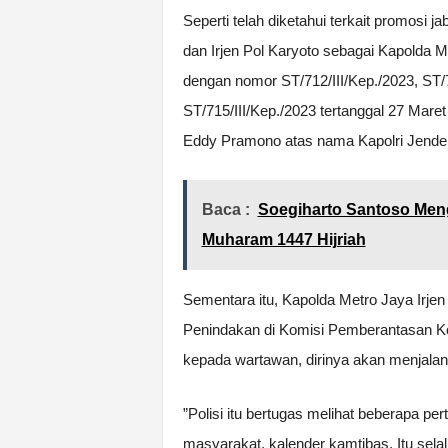
Seperti telah diketahui terkait promosi j
dan Irjen Pol Karyoto sebagai Kapolda M
dengan nomor ST/712/III/Kep./2023, ST/7
ST/715/III/Kep./2023 tertanggal 27 Mare
Eddy Pramono atas nama Kapolri Jendera
Baca :
Soegiharto Santoso Men
Muharam 1447 Hijriah
Sementara itu, Kapolda Metro Jaya Irje
Penindakan di Komisi Pemberantasan Ko
kepada wartawan, dirinya akan menjala
”Polisi itu bertugas melihat beberapa p
masyarakat, kalender kamtibas. Itu sela