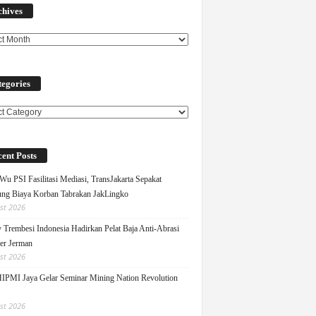
chives
egories
ories
ent Posts
Wu PSI Fasilitasi Mediasi, TransJakarta Sepakat
ng Biaya Korban Tabrakan JakLingko
st 2026
y Trembesi Indonesia Hadirkan Pelat Baja Anti-Abrasi
ger Jerman
st 2026
PMI Jaya Gelar Seminar Mining Nation Revolution
st 2026