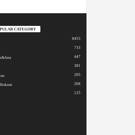
PULAR CATEGORY
8453
733
447
k&Jasa
381
295
tan
268
 Biskom
125