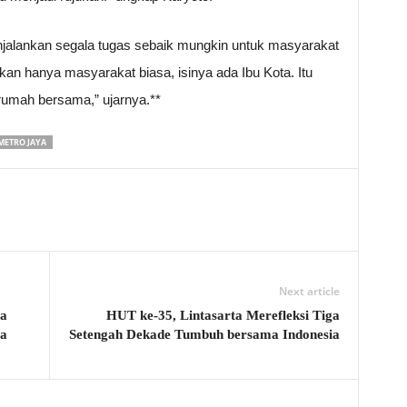
njalankan segala tugas sebaik mungkin untuk masyarakat
an hanya masyarakat biasa, isinya ada Ibu Kota. Itu
 rumah bersama,” ujarnya.**
METRO JAYA
Next article
ta
HUT ke-35, Lintasarta Merefleksi Tiga
ta
Setengah Dekade Tumbuh bersama Indonesia