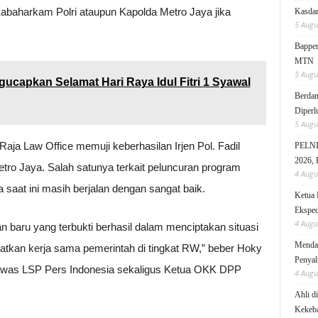
abaharkam Polri ataupun Kapolda Metro Jaya jika
Kasdam
5 Augu
Bappen
MTN
5 Augu
ucapkan Selamat Hari Raya Idul Fitri 1 Syawal
Berdam
Diperl
5 Augu
aja Law Office memuji keberhasilan Irjen Pol. Fadil
PELNI 
2026, 
tro Jaya. Salah satunya terkait peluncuran program
4 Augu
saat ini masih berjalan dengan sangat baik.
Ketua 
Eksped
4 Augu
 baru yang terbukti berhasil dalam menciptakan situasi
Mendag
atkan kerja sama pemerintah di tingkat RW,” beber Hoky
Penyal
awas LSP Pers Indonesia sekaligus Ketua OKK DPP
4 Augu
Ahli d
Kekeb