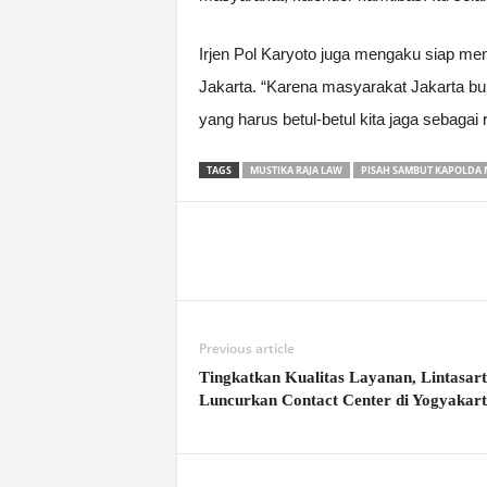
Irjen Pol Karyoto juga mengaku siap me
Jakarta. “Karena masyarakat Jakarta buk
yang harus betul-betul kita jaga sebagai
TAGS
MUSTIKA RAJA LAW
PISAH SAMBUT KAPOLDA 
Previous article
Tingkatkan Kualitas Layanan, Lintasar
Luncurkan Contact Center di Yogyakar