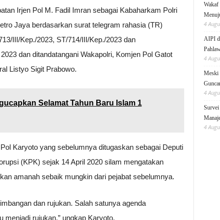
Wakaf 
abatan Irjen Pol M. Fadil Imran sebagai Kabaharkam Polri
Menuju
4 Augu
etro Jaya berdasarkan surat telegram rahasia (TR)
13/III/Kep./2023, ST/714/III/Kep./2023 dan
AIPI d
Pahlaw
t 2023 dan ditandatangani Wakapolri, Komjen Pol Gatot
4 Augu
l Listyo Sigit Prabowo.
Meski 
Gunc
4 Augu
gucapkan Selamat Tahun Baru Islam 1
Survei
Manaje
4 Augu
n Pol Karyoto yang sebelumnya ditugaskan sebagai Deputi
rupsi (KPK) sejak 14 April 2020 silam mengatakan
nkan amanah sebaik mungkin dari pejabat sebelumnya.
ertimbangan dan rujukan. Salah satunya agenda
lu menjadi rujukan.” ungkap Karyoto.