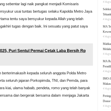
4 Augu
ng sebentar lagi naik pangkat menjadi Komisaris
Seleks
bersyukur usai tuntas bertugas selaku Kapolda Metro Jaya
Tekanka
rtama tentu saya bersyukur kepada Allah yang telah
4 Augu
hiri tugas dengan baik. Ini sesuatu yang patut saya
MA Teg
Kewen
4 Augu
Mahkam
Melalu
025, Puri Sentul Permai Cetak Laba Bersih Rp
4 Augu
MA Rai
Peradi
4 Augu
in berterimakasih kepada seluruh anggota Polda Metro
IMO-I
rta seluruh jajaran Porkopimda, TNI, dan Pemda, para
Makas
ra kiai, ulama habaib, pendeta, romo yang telah banyak
4 Augu
bersama dan bergerak bersama dalam menjaga Jakarta
Pering
Donor
4 Augu