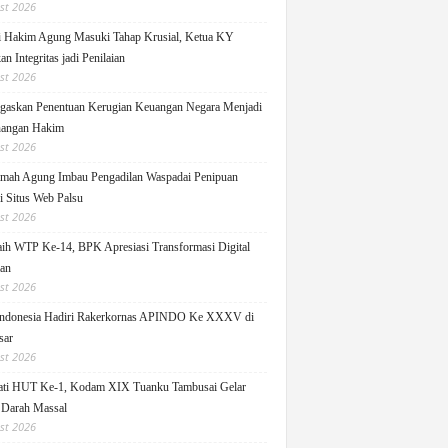
st 2026
i Hakim Agung Masuki Tahap Krusial, Ketua KY
n Integritas jadi Penilaian
st 2026
askan Penentuan Kerugian Keuangan Negara Menjadi
angan Hakim
st 2026
ah Agung Imbau Pengadilan Waspadai Penipuan
i Situs Web Palsu
st 2026
h WTP Ke-14, BPK Apresiasi Transformasi Digital
lan
st 2026
ndonesia Hadiri Rakerkornas APINDO Ke XXXV di
sar
st 2026
ati HUT Ke-1, Kodam XIX Tuanku Tambusai Gelar
 Darah Massal
st 2026