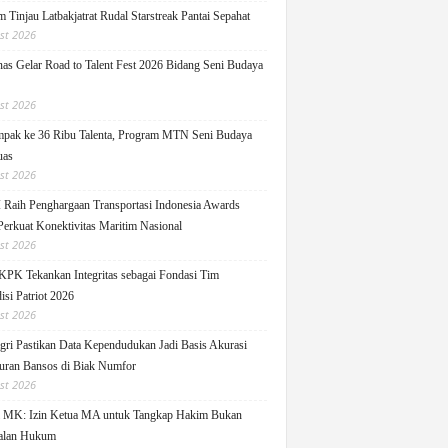
 Tinjau Latbakjatrat Rudal Starstreak Pantai Sepahat
st 2026
as Gelar Road to Talent Fest 2026 Bidang Seni Budaya
st 2026
pak ke 36 Ribu Talenta, Program MTN Seni Budaya
uas
st 2026
Raih Penghargaan Transportasi Indonesia Awards
Perkuat Konektivitas Maritim Nasional
st 2026
KPK Tekankan Integritas sebagai Fondasi Tim
isi Patriot 2026
st 2026
ri Pastikan Data Kependudukan Jadi Basis Akurasi
uran Bansos di Biak Numfor
st 2026
i MK: Izin Ketua MA untuk Tangkap Hakim Bukan
alan Hukum