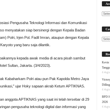
Ar
iasi Pengusaha Teknologi Informasi dan Komunikasi
Cat
so menyatakan siap bersinergi dengan Kepala Badan
 Polri, Irjen Pol. Fadil Imran, ataupun dengan Kepala
Categ
Karyoto yang baru saja dilantik.
Rec
aikannya kepada awak media di acara pisah sambut
Kevin 
tel Sultan, Jakarta. (3/4/2023).
Tanggu
6 Augu
k Kabaharkam Polri atau pun Pak Kapolda Metro Jaya
Victor
Dillin
 komunikasi,” ujar Hoky sapaan akrab Ketum APTIKNAS.
6 Augu
BPD HI
 anggota APTIKNAS yang saat ini telah tersebar di 29
2026
ringan pengusaha teknologi digital dan informasi yang
6 Augu