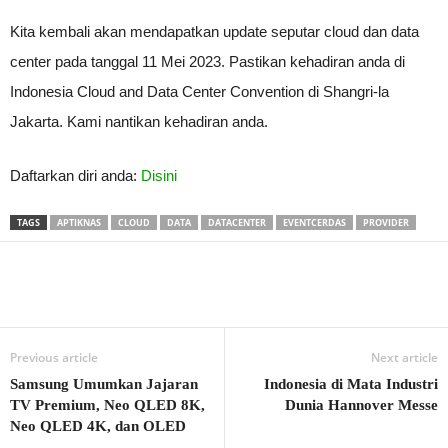
Kita kembali akan mendapatkan update seputar cloud dan data
center pada tanggal 11 Mei 2023. Pastikan kehadiran anda di
Indonesia Cloud and Data Center Convention di Shangri-la
Jakarta. Kami nantikan kehadiran anda.
Daftarkan diri anda:
Disini
TAGS
APTIKNAS
CLOUD
DATA
DATACENTER
EVENTCERDAS
PROVIDER
Previous article
Next article
Samsung Umumkan Jajaran
Indonesia di Mata Industri
TV Premium, Neo QLED 8K,
Dunia Hannover Messe
Neo QLED 4K, dan OLED