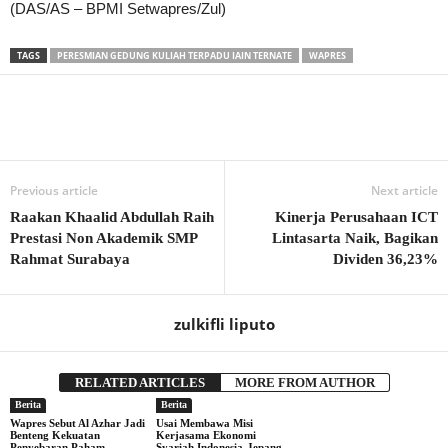
(DAS/AS – BPMI Setwapres/Zul)
TAGS
PERESMIAN GEDUNG KULIAH TERPADU IAIN TERNATE
WAPRES
Previous article
Next article
Raakan Khaalid Abdullah Raih
Kinerja Perusahaan ICT
Prestasi Non Akademik SMP
Lintasarta Naik, Bagikan
Rahmat Surabaya
Dividen 36,23%
zulkifli liputo
RELATED ARTICLES
MORE FROM AUTHOR
Berita
Berita
Wapres Sebut Al Azhar Jadi
Usai Membawa Misi
Benteng Kekuatan
Kerjasama Ekonomi
Penyebaran Paham
Syariah Indonesia-Jepang,