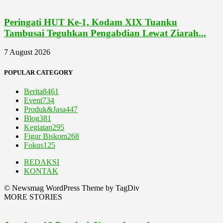
Peringati HUT Ke-1, Kodam XIX Tuanku
Tambusai Teguhkan Pengabdian Lewat Ziarah...
7 August 2026
POPULAR CATEGORY
Berita
8461
Event
734
Produk&Jasa
447
Blog
381
Kegiatan
295
Figur Biskom
268
Fokus
125
REDAKSI
KONTAK
© Newsmag WordPress Theme by TagDiv
MORE STORIES