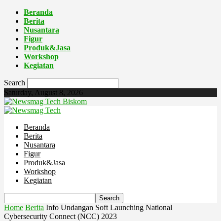
Beranda
Berita
Nusantara
Figur
Produk&Jasa
Workshop
Kegiatan
Search
Saturday, August 8, 2026
Biskom
Beranda
Berita
Nusantara
Figur
Produk&Jasa
Workshop
Kegiatan
Home
Berita
Info Undangan Soft Launching National
Cybersecurity Connect (NCC) 2023