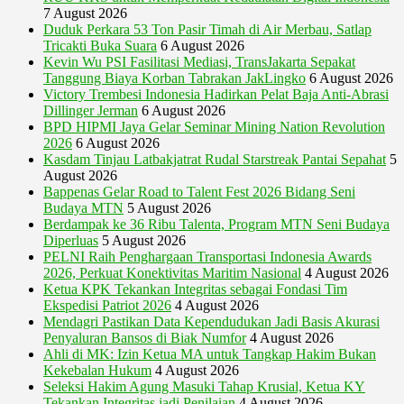
7 August 2026
Duduk Perkara 53 Ton Pasir Timah di Air Merbau, Satlap
Tricakti Buka Suara
6 August 2026
Kevin Wu PSI Fasilitasi Mediasi, TransJakarta Sepakat
Tanggung Biaya Korban Tabrakan JakLingko
6 August 2026
Victory Trembesi Indonesia Hadirkan Pelat Baja Anti-Abrasi
Dillinger Jerman
6 August 2026
BPD HIPMI Jaya Gelar Seminar Mining Nation Revolution
2026
6 August 2026
Kasdam Tinjau Latbakjatrat Rudal Starstreak Pantai Sepahat
5
August 2026
Bappenas Gelar Road to Talent Fest 2026 Bidang Seni
Budaya MTN
5 August 2026
Berdampak ke 36 Ribu Talenta, Program MTN Seni Budaya
Diperluas
5 August 2026
PELNI Raih Penghargaan Transportasi Indonesia Awards
2026, Perkuat Konektivitas Maritim Nasional
4 August 2026
Ketua KPK Tekankan Integritas sebagai Fondasi Tim
Ekspedisi Patriot 2026
4 August 2026
Mendagri Pastikan Data Kependudukan Jadi Basis Akurasi
Penyaluran Bansos di Biak Numfor
4 August 2026
Ahli di MK: Izin Ketua MA untuk Tangkap Hakim Bukan
Kekebalan Hukum
4 August 2026
Seleksi Hakim Agung Masuki Tahap Krusial, Ketua KY
Tekankan Integritas jadi Penilaian
4 August 2026