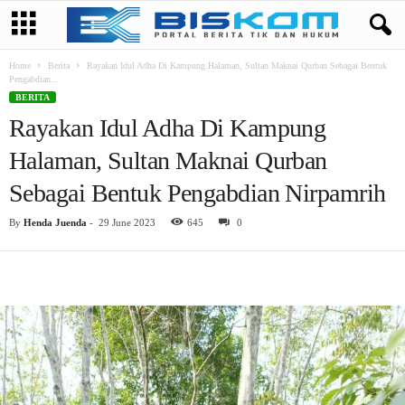
Home
Berita
Rayakan Idul Adha Di Kampung Halaman, Sultan Maknai Qurban Sebagai Bentuk
Pengabdian...
BERITA
Rayakan Idul Adha Di Kampung
Halaman, Sultan Maknai Qurban
Sebagai Bentuk Pengabdian Nirpamrih
By
Henda Juenda
-
29 June 2023
645
0