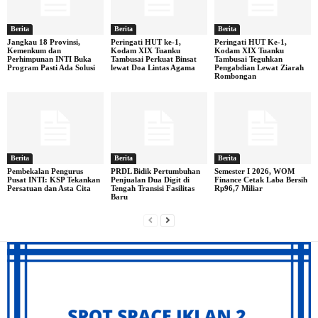
Berita
Berita
Berita
Jangkau 18 Provinsi,
Peringati HUT ke-1,
Peringati HUT Ke-1,
Kemenkum dan
Kodam XIX Tuanku
Kodam XIX Tuanku
Perhimpunan INTI Buka
Tambusai Perkuat Binsat
Tambusai Teguhkan
Program Pasti Ada Solusi
lewat Doa Lintas Agama
Pengabdian Lewat Ziarah
Rombongan
Berita
Berita
Berita
Pembekalan Pengurus
PRDL Bidik Pertumbuhan
Semester I 2026, WOM
Pusat INTI: KSP Tekankan
Penjualan Dua Digit di
Finance Cetak Laba Bersih
Persatuan dan Asta Cita
Tengah Transisi Fasilitas
Rp96,7 Miliar
Baru