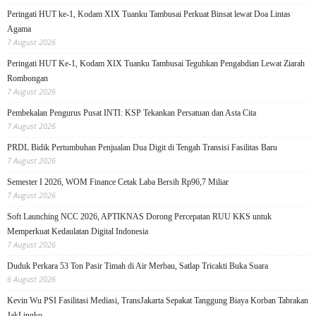
Peringati HUT ke-1, Kodam XIX Tuanku Tambusai Perkuat Binsat lewat Doa Lintas
Agama
7 August 2026
Peringati HUT Ke-1, Kodam XIX Tuanku Tambusai Teguhkan Pengabdian Lewat Ziarah
Rombongan
7 August 2026
Pembekalan Pengurus Pusat INTI: KSP Tekankan Persatuan dan Asta Cita
7 August 2026
PRDL Bidik Pertumbuhan Penjualan Dua Digit di Tengah Transisi Fasilitas Baru
7 August 2026
Semester I 2026, WOM Finance Cetak Laba Bersih Rp96,7 Miliar
7 August 2026
Soft Launching NCC 2026, APTIKNAS Dorong Percepatan RUU KKS untuk
Memperkuat Kedaulatan Digital Indonesia
7 August 2026
Duduk Perkara 53 Ton Pasir Timah di Air Merbau, Satlap Tricakti Buka Suara
6 August 2026
Kevin Wu PSI Fasilitasi Mediasi, TransJakarta Sepakat Tanggung Biaya Korban Tabrakan
JakLingko