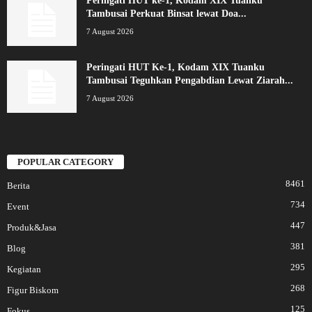
Peringati HUT ke-1, Kodam XIX Tuanku
Tambusai Perkuat Binsat lewat Doa...
7 August 2026
Peringati HUT Ke-1, Kodam XIX Tuanku
Tambusai Teguhkan Pengabdian Lewat Ziarah...
7 August 2026
POPULAR CATEGORY
8461
Berita
734
Event
447
Produk&Jasa
381
Blog
295
Kegiatan
268
Figur Biskom
125
Fokus