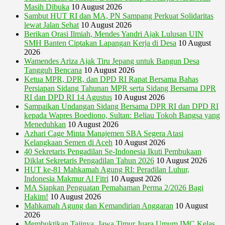
Masih Dibuka
10 August 2026
Sambut HUT RI dan MA, PN Sampang Perkuat Solidaritas
lewat Jalan Sehat
10 August 2026
Berikan Orasi Ilmiah, Mendes Yandri Ajak Lulusan UIN
SMH Banten Ciptakan Lapangan Kerja di Desa
10 August
2026
Wamendes Ariza Ajak Tiru Jepang untuk Bangun Desa
Tangguh Bencana
10 August 2026
Ketua MPR, DPR, dan DPD RI Rapat Bersama Bahas
Persiapan Sidang Tahunan MPR serta Sidang Bersama DPR
RI dan DPD RI 14 Agustus
10 August 2026
Sampaikan Undangan Sidang Bersama DPR RI dan DPD RI
kepada Wapres Boediono, Sultan: Beliau Tokoh Bangsa yang
Meneduhkan
10 August 2026
Azhari Cage Minta Manajemen SBA Segera Atasi
Kelangkaan Semen di Aceh
10 August 2026
40 Sekretaris Pengadilan Se-Indonesia Ikuti Pembukaan
Diklat Sekretaris Pengadilan Tahun 2026
10 August 2026
HUT ke-81 Mahkamah Agung RI: Peradilan Luhur,
Indonesia Makmur Al Fitri
10 August 2026
MA Siapkan Penguatan Pemahaman Perma 2/2026 Bagi
Hakim!
10 August 2026
Mahkamah Agung dan Kemandirian Anggaran
10 August
2026
Membuktikan Tajinya, Jawa Timur Juara Umum IMC Kelas