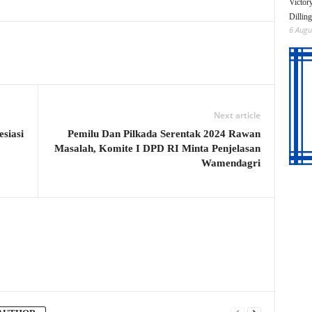
Victor
Dillin
6 Augu
Next article
siasi
Pemilu Dan Pilkada Serentak 2024 Rawan
Masalah, Komite I DPD RI Minta Penjelasan
Wamendagri