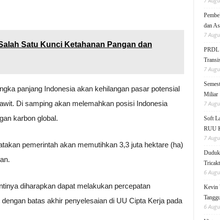
7 Augu
Pembek
dan As
7 Augu
 Salah Satu Kunci Ketahanan Pangan dan
PRDL B
Transis
7 Augu
Semest
angka panjang Indonesia akan kehilangan pasar potensial
Miliar
awit. Di samping akan melemahkan posisi Indonesia
7 Augu
an karbon global.
Soft 
RUU KK
7 Augu
takan pemerintah akan memutihkan 3,3 juta hektare (ha)
Duduk 
an.
Tricak
6 Augu
tinya diharapkan dapat melakukan percepatan
Kevin 
Tanggu
dengan batas akhir penyelesaian di UU Cipta Kerja pada
6 Augu