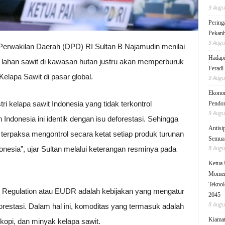
9 Augu
Pering
Pekanb
9 Augu
erwakilan Daerah (DPD) RI Sultan B Najamudin menilai
Hadapi
 lahan sawit di kawasan hutan justru akan memperburuk
Feradi
elapa Sawit di pasar global.
9 Augu
Ekonom
ri kelapa sawit Indonesia yang tidak terkontrol
Pendo
9 Augu
ndonesia ini identik dengan isu deforestasi. Sehingga
Antisi
terpaksa mengontrol secara ketat setiap produk turunan
Semua 
8 Augu
onesia”, ujar Sultan melalui keterangan resminya pada
Ketua
Moment
Teknol
n Regulation atau EUDR adalah kebijakan yang mengatur
2045
8 Augu
estasi. Dalam hal ini, komoditas yang termasuk adalah
Kiamat
 kopi, dan minyak kelapa sawit.