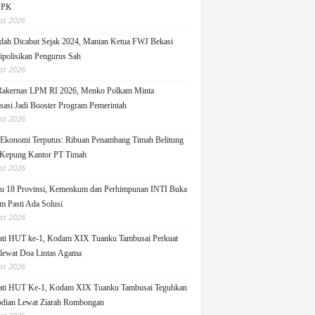
PPK
st 2026
ah Dicabut Sejak 2024, Mantan Ketua FWJ Bekasi
ipolisikan Pengurus Sah
st 2026
Rakernas LPM RI 2026, Menko Polkam Minta
sasi Jadi Booster Program Pemerintah
st 2026
 Ekonomi Terputus: Ribuan Penambang Timah Belitung
Kepung Kantor PT Timah
st 2026
u 18 Provinsi, Kemenkum dan Perhimpunan INTI Buka
m Pasti Ada Solusi
st 2026
ati HUT ke-1, Kodam XIX Tuanku Tambusai Perkuat
 lewat Doa Lintas Agama
st 2026
ati HUT Ke-1, Kodam XIX Tuanku Tambusai Teguhkan
dian Lewat Ziarah Rombongan