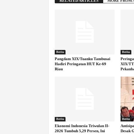
RELATED ARTICLES
MORE FROM 
Berita
Berita
Pangdam XIX/Tuanku Tambusai
Peringa
Hadiri Peringatan HUT Ke-69
XIX/TT 
Riau
Pekanb
Berita
Berita
Ekonomi Indonesia Triwulan II-
Antisip
2026 Tumbuh 5,29 Persen, Ini
Desak 