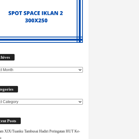
Archives
chives
egories
ories
ent Posts
m XIX/Tuanku Tambusai Hadiri Peringatan HUT Ke-
u