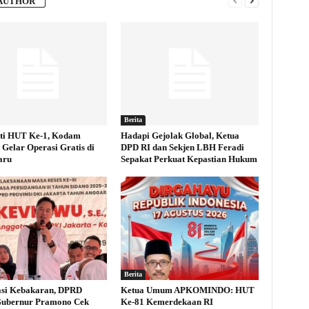
AUTHOR
Berita
ti HUT Ke-1, Kodam
Hadapi Gejolak Global, Ketua
Gelar Operasi Gratis di
DPD RI dan Sekjen LBH Feradi
aru
Sepakat Perkuat Kepastian Hukum
Berita
asi Kebakaran, DPRD
Ketua Umum APKOMINDO: HUT
Gubernur Pramono Cek
Ke-81 Kemerdekaan RI