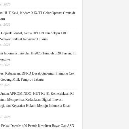
st 2026
ati HUT Ke-1, Kodam XIX/TT Gelar Operasi Gratis di
aru
st 2026
 Gejolak Global, Ketua DPD RI dan Sekjen LBH
 Sepakat Perkuat Kepastian Hukum
st 2026
i Indonesia Triwulan II-2026 Tumbuh 5,29 Persen, Ini
rongnya
st 2026
pasi Kebakaran, DPRD Desak Gubernur Pramono Cek
Gedung Milik Pemprov Jakarta
st 2026
 Umum APKOMINDO: HUT Ke-81 Kemerdekaan RI
um Memperkuat Kedaulatan Digital, Inovasi
ogi, dan Kepastian Hukum Menuju Indonesia Emas
st 2026
 Fiskal Daerah: 490 Pemda Kesulitan Bayar Gaji ASN