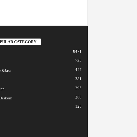
PULAR CATEGORY
8471
735
447
k&Jasa
381
295
tan
268
 Biskom
125