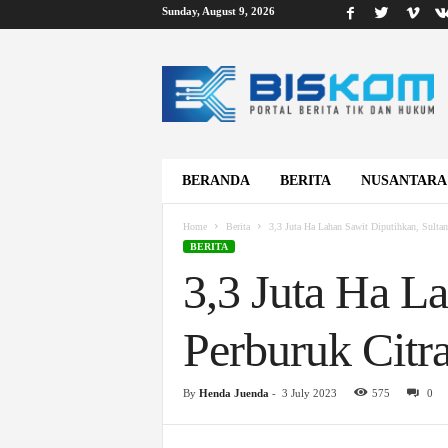
Sunday, August 9, 2026
B
i
s
k
o
m
BERANDA
BERITA
NUSANTARA
Home
Berita
3,3 Juta Ha Lahan Sawit Diputihkan, Sultan
BERITA
3,3 Juta Ha La
Perburuk Citr
By
Henda Juenda
-
3 July 2023
575
0