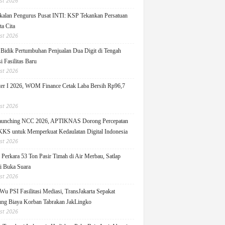
st 2026
alan Pengurus Pusat INTI: KSP Tekankan Persatuan
ta Cita
st 2026
idik Pertumbuhan Penjualan Dua Digit di Tengah
i Fasilitas Baru
st 2026
er I 2026, WOM Finance Cetak Laba Bersih Rp96,7
st 2026
Launching NCC 2026, APTIKNAS Dorong Percepatan
S untuk Memperkuat Kedaulatan Digital Indonesia
st 2026
Perkara 53 Ton Pasir Timah di Air Merbau, Satlap
ti Buka Suara
st 2026
Wu PSI Fasilitasi Mediasi, TransJakarta Sepakat
ng Biaya Korban Tabrakan JakLingko
st 2026