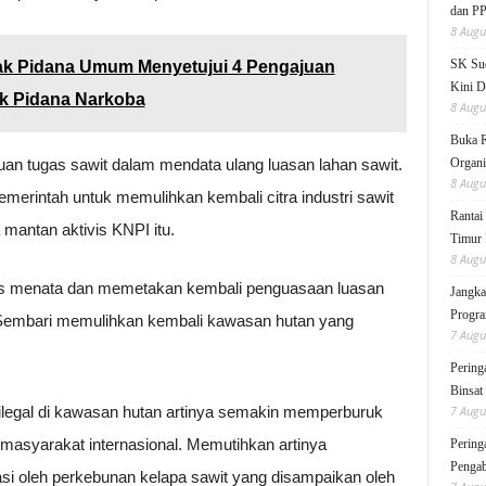
dan P
8 Augu
SK Sud
k Pidana Umum Menyetujui 4 Pengajuan
Kini D
ak Pidana Narkoba
8 Augu
Buka 
uan tugas sawit dalam mendata ulang luasan lahan sawit.
Organi
8 Augu
merintah untuk memulihkan kembali citra industri sawit
Rantai
 mantan aktivis KNPI itu.
Timur 
8 Augu
us menata dan memetakan kembali penguasaan luasan
Jangka
Progra
. Sembari memulihkan kembali kawasan hutan yang
7 Augu
Pering
Binsat
 ilegal di kawasan hutan artinya semakin memperburuk
7 Augu
 masyarakat internasional. Memutihkan artinya
Pering
Pengab
si oleh perkebunan kelapa sawit yang disampaikan oleh