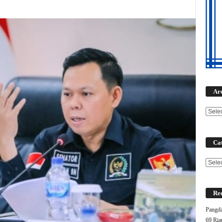
Ar
Cat
Categ
Rec
Pangda
69 Ria