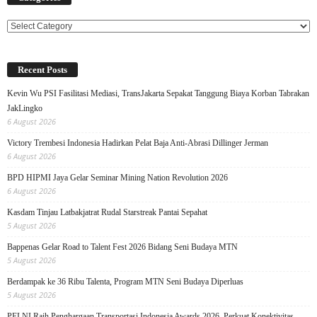
Categories
Recent Posts
Kevin Wu PSI Fasilitasi Mediasi, TransJakarta Sepakat Tanggung Biaya Korban Tabrakan
JakLingko
6 August 2026
Victory Trembesi Indonesia Hadirkan Pelat Baja Anti-Abrasi Dillinger Jerman
6 August 2026
BPD HIPMI Jaya Gelar Seminar Mining Nation Revolution 2026
6 August 2026
Kasdam Tinjau Latbakjatrat Rudal Starstreak Pantai Sepahat
5 August 2026
Bappenas Gelar Road to Talent Fest 2026 Bidang Seni Budaya MTN
5 August 2026
Berdampak ke 36 Ribu Talenta, Program MTN Seni Budaya Diperluas
5 August 2026
PELNI Raih Penghargaan Transportasi Indonesia Awards 2026, Perkuat Konektivitas