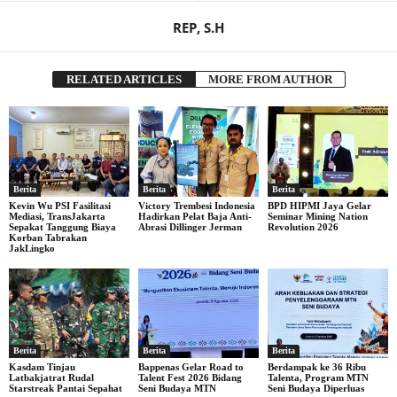
REP, S.H
RELATED ARTICLES
MORE FROM AUTHOR
Berita
Berita
Berita
Kevin Wu PSI Fasilitasi
Victory Trembesi Indonesia
BPD HIPMI Jaya Gelar
Mediasi, TransJakarta
Hadirkan Pelat Baja Anti-
Seminar Mining Nation
Sepakat Tanggung Biaya
Abrasi Dillinger Jerman
Revolution 2026
Korban Tabrakan
JakLingko
Berita
Berita
Berita
Kasdam Tinjau
Bappenas Gelar Road to
Berdampak ke 36 Ribu
Latbakjatrat Rudal
Talent Fest 2026 Bidang
Talenta, Program MTN
Starstreak Pantai Sepahat
Seni Budaya MTN
Seni Budaya Diperluas