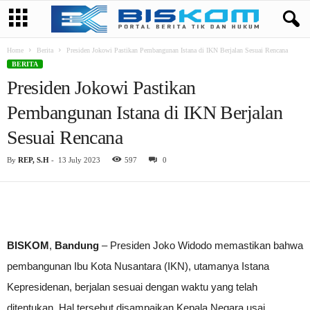
Home
Berita
Presiden Jokowi Pastikan Pembangunan Istana di IKN Berjalan Sesuai Rencana
BERITA
Presiden Jokowi Pastikan
Pembangunan Istana di IKN Berjalan
Sesuai Rencana
By
REP, S.H
-
13 July 2023
597
0
BISKOM
,
Bandung
– Presiden Joko Widodo memastikan bahwa
pembangunan Ibu Kota Nusantara (IKN), utamanya Istana
Kepresidenan, berjalan sesuai dengan waktu yang telah
ditentukan. Hal tersebut disampaikan Kepala Negara usai