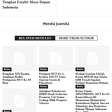
Tongkat Estafet Masa Depan
Indonesia
Henda Juenda
RELATED ARTICLES
MORE FROM AUTHOR
Berita
Berita
Berita
Pangdam XIX/Tuanku
Peringati HUT Ke-1,
Hadapi Gejolak Global,
Tambusai Hadiri
Kodam XIX/TT Gelar
Ketua DPD RI dan Sekjen
Peringatan HUT Ke-69
Operasi Gratis di
LBH Feradi Sepakat
Riau
Pekanbaru
Perkuat Kepastian Hukum
Berita
Berita
Antisipasi Kebakaran,
Ketua Umum
DPRD Desak Gubernur
APKOMINDO: HUT Ke-81
Pramono Cek Semua
Kemerdekaan RI
Gedung Milik Pemprov
Momentum Memperkuat
Jakarta
Kedaulatan Digital, Inovasi
Teknologi, dan Kepastian
Hukum Menuju Indonesia
Berita
Emas 2045