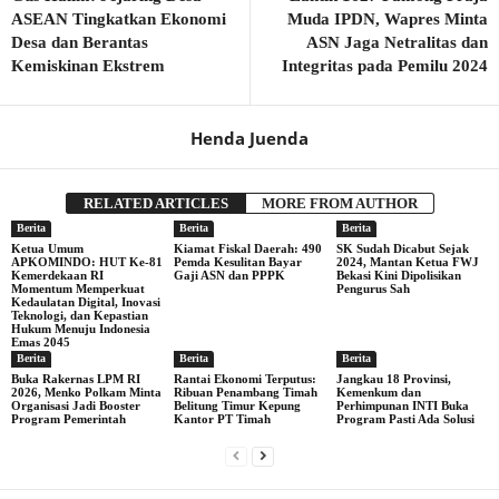
ASEAN Tingkatkan Ekonomi
Muda IPDN, Wapres Minta
Desa dan Berantas
ASN Jaga Netralitas dan
Kemiskinan Ekstrem
Integritas pada Pemilu 2024
Henda Juenda
RELATED ARTICLES
MORE FROM AUTHOR
Berita
Berita
Berita
Ketua Umum
Kiamat Fiskal Daerah: 490
SK Sudah Dicabut Sejak
APKOMINDO: HUT Ke-81
Pemda Kesulitan Bayar
2024, Mantan Ketua FWJ
Kemerdekaan RI
Gaji ASN dan PPPK
Bekasi Kini Dipolisikan
Momentum Memperkuat
Pengurus Sah
Kedaulatan Digital, Inovasi
Teknologi, dan Kepastian
Hukum Menuju Indonesia
Emas 2045
Berita
Berita
Berita
Buka Rakernas LPM RI
Rantai Ekonomi Terputus:
Jangkau 18 Provinsi,
2026, Menko Polkam Minta
Ribuan Penambang Timah
Kemenkum dan
Organisasi Jadi Booster
Belitung Timur Kepung
Perhimpunan INTI Buka
Program Pemerintah
Kantor PT Timah
Program Pasti Ada Solusi