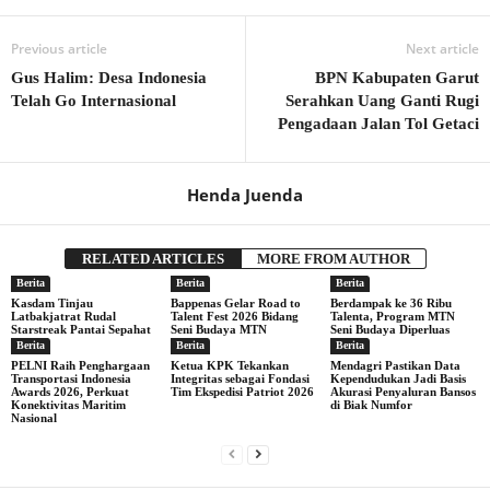
Previous article
Next article
Gus Halim: Desa Indonesia
BPN Kabupaten Garut
Telah Go Internasional
Serahkan Uang Ganti Rugi
Pengadaan Jalan Tol Getaci
Henda Juenda
RELATED ARTICLES
MORE FROM AUTHOR
Berita
Berita
Berita
Kasdam Tinjau
Bappenas Gelar Road to
Berdampak ke 36 Ribu
Latbakjatrat Rudal
Talent Fest 2026 Bidang
Talenta, Program MTN
Starstreak Pantai Sepahat
Seni Budaya MTN
Seni Budaya Diperluas
Berita
Berita
Berita
PELNI Raih Penghargaan
Ketua KPK Tekankan
Mendagri Pastikan Data
Transportasi Indonesia
Integritas sebagai Fondasi
Kependudukan Jadi Basis
Awards 2026, Perkuat
Tim Ekspedisi Patriot 2026
Akurasi Penyaluran Bansos
Konektivitas Maritim
di Biak Numfor
Nasional