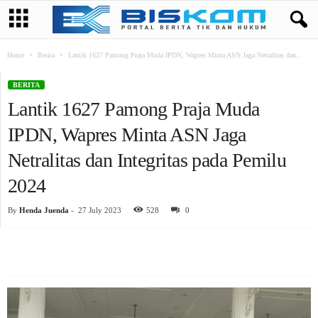
Home
Berita
Lantik 1627 Pamong Praja Muda IPDN, Wapres Minta ASN Jaga Netralitas dan...
BERITA
Lantik 1627 Pamong Praja Muda
IPDN, Wapres Minta ASN Jaga
Netralitas dan Integritas pada Pemilu
2024
By
Henda Juenda
-
27 July 2023
528
0