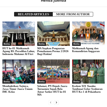
Henda Juenda
RELATED ARTICLES
MORE FROM AUTHOR
Berita
Berita
Berita
HUT ke-81 Mahkamah
MA Siapkan Penguatan
Mahkamah Agung dan
Agung RI: Peradilan Luhur,
Pemahaman Perma 2/2026
Kemandirian Anggaran
Indonesia Makmur Al Fitri
Bagi Hakim!
Berita
Berita
Berita
Membuktikan Tajinya,
Selamat, PN Depok Juara
Kodam XIX Tuanku
Jawa Timur Juara Umum
Turnamen Sepak Bola
Tambusai Gelar Syukuran
IMC Kelas
Antar Satker HUT ke-81
HUT Ke-1 di Pekanbaru
MA