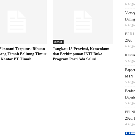
6 Augu
Victor
Dillin
6 Augu
BPD HI
2026
Berita
6 Augu
Ekonomi Terputus: Ribuan
Jangkau 18 Provinsi, Kemenkum
ang Timah Belitung Timur
dan Perhimpunan INTI Buka
Kasdam
 Kantor PT Timah
Program Pasti Ada Solusi
5 Augu
Bappen
MTN
5 Augu
Berdam
Diperl
5 Augu
PELNI 
2026, 
4 Augu