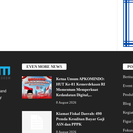
EVEN MORE NEWS
PO
Berita
Ketua Umum APKOMINDO:
HUT Ke-81 Kemerdekaan RI
Event
Momentum Memperkuat
 and
Produ
Kedaulatan Digital,...
y
8 August 2026
Blog
Kegia
Kiamat Fiskal Daerah: 490
Pemda Kesulitan Bayar Gaji
Figur
ASN dan PPPK
Fokus
8 August 2026