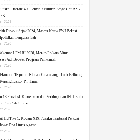
 Fiskal Daerah: 490 Pemda Kesulitan Bayar Gaji ASN
PPK
st 2026
ah Dicabut Sejak 2024, Mantan Ketua FWJ Bekasi
ipolisikan Pengurus Sah
st 2026
Rakernas LPM RI 2026, Menko Polkam Minta
sasi Jadi Booster Program Pemerintah
st 2026
 Ekonomi Terputus: Ribuan Penambang Timah Belitung
Kepung Kantor PT Timah
st 2026
u 18 Provinsi, Kemenkum dan Perhimpunan INTI Buka
m Pasti Ada Solusi
st 2026
ati HUT ke-1, Kodam XIX Tuanku Tambusai Perkuat
 lewat Doa Lintas Agama
st 2026