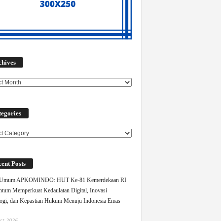
Archives
chives
egories
ories
ent Posts
 Umum APKOMINDO: HUT Ke-81 Kemerdekaan RI
um Memperkuat Kedaulatan Digital, Inovasi
ogi, dan Kepastian Hukum Menuju Indonesia Emas
st 2026