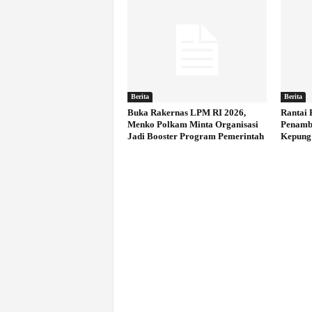
Berita
Berita
Buka Rakernas LPM RI 2026,
Rantai 
Menko Polkam Minta Organisasi
Penamb
Jadi Booster Program Pemerintah
Kepung