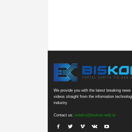
We provide you with the latest breaking news
videos straight from the information technolog
industry.
Contact us:
redaksi@biskom.web.id