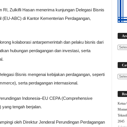
RI, Zulkifli Hasan menerima kunjungan Delegasi Bisnis
l (EU-ABC) di Kantor Kementerian Perdagangan,
Ar
ong kolaborasi antarpemerintah dan pelaku bisnis dari
tkan hubungan perdagangan dan investasi, serta
l.
Cat
legasi Bisnis mengenai kebijakan perdagangan, seperti
Categ
ommerce), serta perdagangan internasional.
Rec
n Perundingan Indonesia–EU CEPA (Comprehensive
Ketua
yang tengah berjalan.
Moment
Teknol
2045
mpingi oleh Direktur Jenderal Perundingan Perdagangan
8 Augu