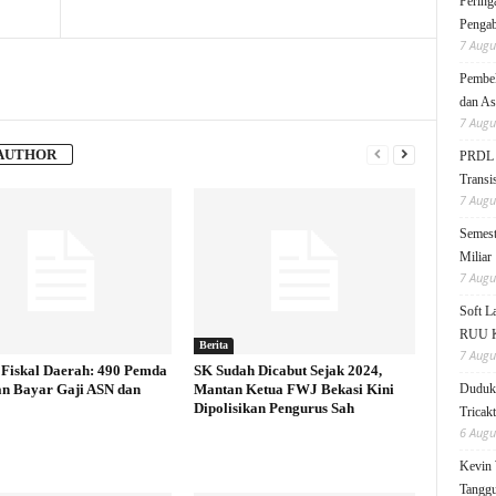
Pering
Pengab
7 Augu
Pembek
dan As
7 Augu
AUTHOR
PRDL B
Transis
7 Augu
Semest
Miliar
7 Augu
Soft 
RUU KK
Berita
7 Augu
Fiskal Daerah: 490 Pemda
SK Sudah Dicabut Sejak 2024,
an Bayar Gaji ASN dan
Mantan Ketua FWJ Bekasi Kini
Duduk 
Dipolisikan Pengurus Sah
Tricak
6 Augu
Kevin 
Tanggu