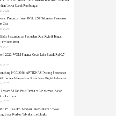
ati HUT Ke-1, Kodam XIX Tuanku Tambusai Teguhkan
dian Lewat Ziarah Rombongan
st 2026
alan Pengurus Pusat INTI: KSP Tekankan Persatuan
ta Cita
st 2026
idik Pertumbuhan Penjualan Dua Digit di Tengah
i Fasilitas Baru
st 2026
er I 2026, WOM Finance Cetak Laba Bersih Rp96,7
st 2026
Launching NCC 2026, APTIKNAS Dorong Percepatan
S untuk Memperkuat Kedaulatan Digital Indonesia
st 2026
Perkara 53 Ton Pasir Timah di Air Merbau, Satlap
ti Buka Suara
st 2026
Wu PSI Fasilitasi Mediasi, TransJakarta Sepakat
ng Biaya Korban Tabrakan JakLingko