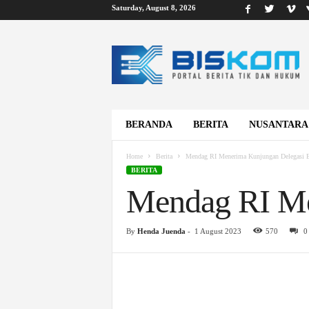
Saturday, August 8, 2026
B
i
s
k
o
m
BERANDA
BERITA
NUSANTARA
Home
Berita
Mendag RI Menerima Kunjungan Delegasi
BERITA
Mendag RI M
By
Henda Juenda
-
1 August 2023
570
0