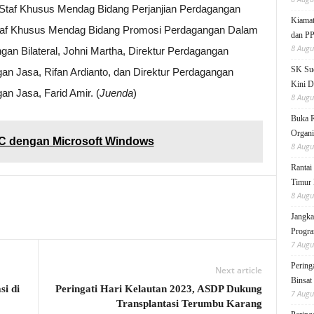
o, Staf Khusus Mendag Bidang Perjanjian Perdagangan
Kiamat
 Staf Khusus Mendag Bidang Promosi Perdagangan Dalam
dan P
8 Augu
ngan Bilateral, Johni Martha, Direktur Perdagangan
SK Sud
an Jasa, Rifan Ardianto, dan Direktur Perdagangan
Kini D
an Jasa, Farid Amir. (
Juenda
)
8 Augu
Buka 
Organi
 dengan Microsoft Windows
8 Augu
Rantai
Timur 
8 Augu
Jangka
Progra
7 Augu
Pering
Next article
Binsat
si di
Peringati Hari Kelautan 2023, ASDP Dukung
7 Augu
Transplantasi Terumbu Karang