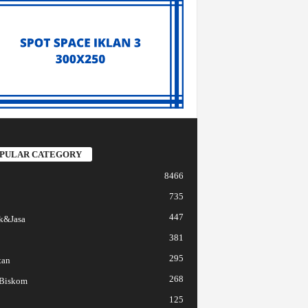
PULAR CATEGORY
8466
735
447
k&Jasa
381
295
tan
268
 Biskom
125